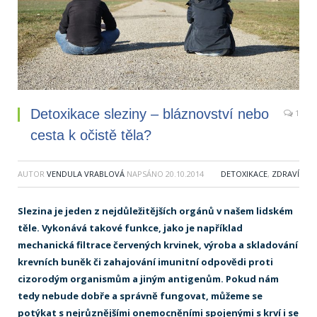
Detoxikace sleziny – bláznovství nebo
1
cesta k očistě těla?
AUTOR
VENDULA VRABLOVÁ
NAPSÁNO
20.10.2014
DETOXIKACE
,
ZDRAVÍ
Slezina je jeden z nejdůležitějších orgánů v našem lidském
těle. Vykonává takové funkce, jako je například
mechanická filtrace červených krvinek, výroba a skladování
krevních buněk či zahajování imunitní odpovědi proti
cizorodým organismům a jiným antigenům. Pokud nám
tedy nebude dobře a správně fungovat, můžeme se
potýkat s nejrůznějšími onemocněními spojenými s krví i se