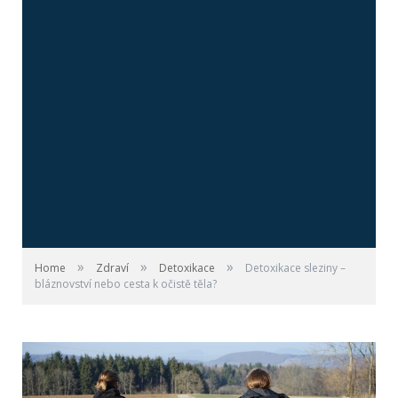
»
»
»
Home
Zdraví
Detoxikace
Detoxikace sleziny –
bláznovství nebo cesta k očistě těla?