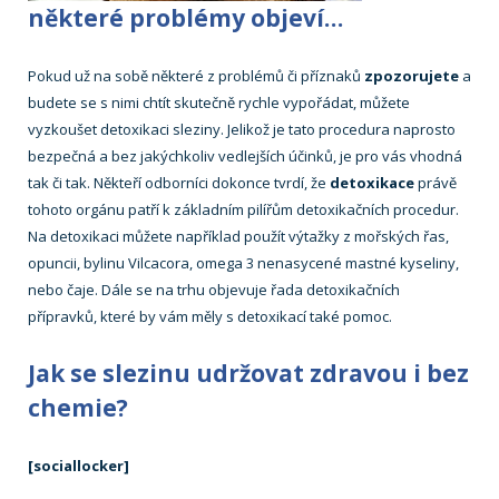
některé problémy objeví…
Pokud už na sobě některé z problémů či příznaků
zpozorujete
a
budete se s nimi chtít skutečně rychle vypořádat, můžete
vyzkoušet detoxikaci sleziny. Jelikož je tato procedura naprosto
bezpečná a bez jakýchkoliv vedlejších účinků, je pro vás vhodná
tak či tak. Někteří odborníci dokonce tvrdí, že
detoxikace
právě
tohoto orgánu patří k základním pilířům detoxikačních procedur.
Na detoxikaci můžete například použít výtažky z mořských řas,
opuncii, bylinu Vilcacora, omega 3 nenasycené mastné kyseliny,
nebo čaje. Dále se na trhu objevuje řada detoxikačních
přípravků, které by vám měly s detoxikací také pomoc.
Jak se slezinu udržovat zdravou i bez
chemie?
[sociallocker]