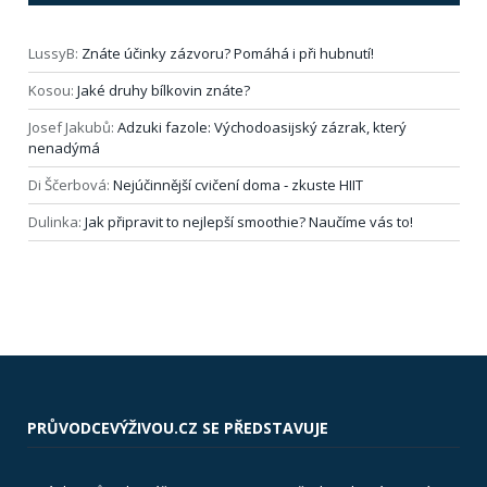
LussyB
:
Znáte účinky zázvoru? Pomáhá i při hubnutí!
Kosou
:
Jaké druhy bílkovin znáte?
Josef Jakubů
:
Adzuki fazole: Východoasijský zázrak, který
nenadýmá
Di Ščerbová
:
Nejúčinnější cvičení doma ‑ zkuste HIIT
Dulinka
:
Jak připravit to nejlepší smoothie? Naučíme vás to!
PRŮVODCEVÝŽIVOU.CZ SE PŘEDSTAVUJE