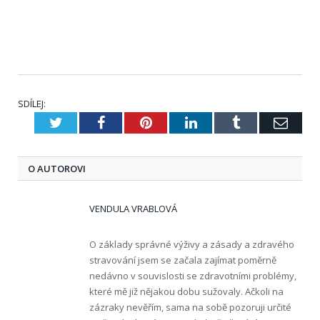
SDÍLEJ:
Twitter
Facebook
Pinterest
LinkedIn
Tumblr
E-
mail
O AUTOROVI
VENDULA VRABLOVÁ
O základy správné výživy a zásady a zdravého
stravování jsem se začala zajímat poměrně
nedávno v souvislosti se zdravotními problémy,
které mě již nějakou dobu sužovaly. Ačkoli na
zázraky nevěřím, sama na sobě pozoruji určité