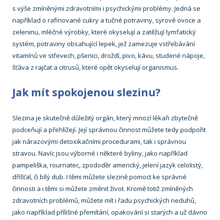
s výše zmíněnými zdravotními i psychickými problémy. Jedná se
například o rafinované cukry a tučné potraviny, syrové ovoce a
zeleninu, mléčné výrobky, které okyselují a zatěžují lymfatický
systém, potraviny obsahující lepek, jež zamezuje vstřebávání
vitamínů ve střevech, pšenici, droždí, pivo, kávu, studené nápoje,
šťáva z rajčat a citrusů, které opět okyselují organismus.
Jak mít spokojenou slezinu?
Slezina je skutečně důležitý orgán, který mnozí lékaři zbytečně
podceňují a přehlížejí. Její správnou činnost můžete tedy podpořit
jak nárazovými detoxikačními procedurami, tak i správnou
stravou. Navíc jsou výborné i některé byliny, jako například
pampeliška, rournatec, zpododěr americký, jelení jazyk celolistý,
dříšťal, či bílý dub. I těmi můžete slezině pomoct ke správné
činnosti a i těmi si můžete změnit život. Kromě totiž zmíněných
zdravotních problémů, můžete mít i řadu psychických neduhů,
jako například přílišné přemítání, opakování si starých a už dávno