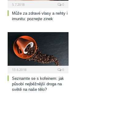
5.7.2018
0
Může za zdravé vlasy a nehty i
imunitu: poznejte zinek
13.6.2018
0
Seznamte se s kofeinem: jak
působí nejběžnější droga na
světě na naše tělo?