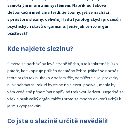
samotným imunitním systémem. Například taková
detoxikační medicína tvrdí, že toxiny, jež se nachází
v prostoru sleziny, ovlivňují řadu fyziologických procesů i
psychických stavů organismu. Jenže jak tento orgán
očišťovat?
Kde najdete slezinu?
Slezina se nachází na levé straně břicha, a to konkrétně blízko
páteře, kde kopíruje průběh desátého žebra. Jelikož se nachází
tento orgán tak hluboko v našem těle, nemůžete si jej prakticky
nijak nahmatat. Pokud byste se na slezinu podívali, mohla by
vám vzdáleně připomínat například i takovou ledvinu. Nejedná se
však o nijak velký orgán, takže i proto se mnoho doktorů uchýlí k
jejímu vyoperování.
Co jste o slezině určitě nevěděli!