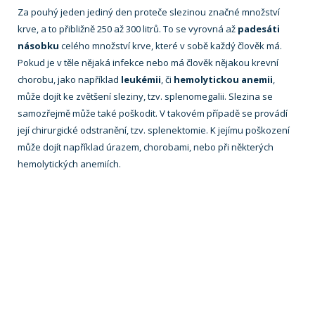
Za pouhý jeden jediný den proteče slezinou značné množství
krve, a to přibližně 250 až 300 litrů. To se vyrovná až
padesáti
násobku
celého množství krve, které v sobě každý člověk má.
Pokud je v těle nějaká infekce nebo má člověk nějakou krevní
chorobu, jako například
leukémii
, či
hemolytickou anemii
,
může dojít ke zvětšení sleziny, tzv. splenomegalii. Slezina se
samozřejmě může také poškodit. V takovém případě se provádí
její chirurgické odstranění, tzv. splenektomie. K jejímu poškození
může dojít například úrazem, chorobami, nebo při některých
hemolytických anemiích.