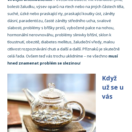
bolesti žaludku, výsev oparů na rtech nebo na jiných částech těla,
suché, úzké nebo praskající rty, praskající koutky úst, záněty
dásní, paradentózu, časté záněty středního ucha, svalové
slabosti, problémy s bříšky prstů, vybočené palce na nohou,
hormonální nerovnováhu, problémy slinivky břišní, sklon k
tloustnutí, obezitě, diabetes mellitus, žaludeční vředy, malou
citlivost rozpoznávání chuti a další a další. Příznaků je skutečně
celá řada. Ovšem teď vás trochu uklidníme – ne všechno
musí
hned znamenat problém se slezinou
!
Když
už se u
vás