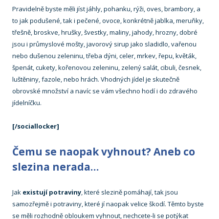
Pravidelně byste měli jíst jáhly, pohanku, rýži, oves, brambory, a
to jak podušené, tak i pečené, ovoce, konkrétně jablka, meruňky,
třešně, broskve, hrušky, švestky, maliny, jahody, hrozny, dobré
jsou i průmyslové mošty, javorový sirup jako sladidlo, vařenou
nebo dušenou zeleninu, třeba dýni, celer, mrkev, řepu, květák,
špenát, cukety, kořenovou zeleninu, zelený salát, cibuli, česnek,
luštěniny, fazole, nebo hrách. Vhodných jídel je skutečně
obrovské množství a navíc se vám všechno hodí i do zdravého
jídelníčku.
[/sociallocker]
Čemu se naopak vyhnout? Aneb co
slezina nerada…
Jak
existují potraviny
, které slezině pomáhají, tak jsou
samozřejmě i potraviny, které jí naopak velice škodí. Těmto byste
se měli rozhodně obloukem vyhnout, nechcete-li se potýkat