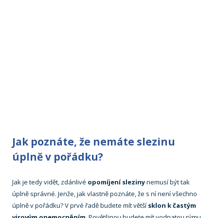
Jak poznáte, že nemáte slezinu
úplně v pořádku?
Jak je tedy vidět, zdánlivé
opomíjení sleziny
nemusí být tak
úplně správné. Jenže, jak vlastně poznáte, že s ní není všechno
úplně v pořádku? V prvé řadě budete mít větší
sklon k častým
virovým onemocněním
. Povětšinou budete mít vodnatou rýmu,