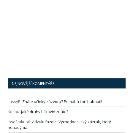
NEJNOVĚJŠÍ KOMENTÁŘE
LussyB
:
Znáte účinky zázvoru? Pomáhá i při hubnutí!
Kosou
:
Jaké druhy bílkovin znáte?
Josef Jakubů
:
Adzuki fazole: Východoasijský zázrak, který
nenadýmá