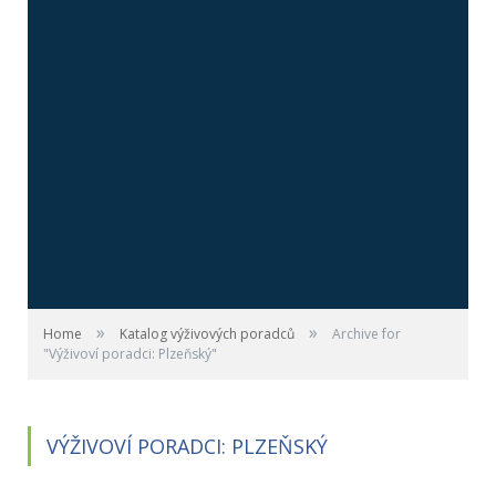
»
»
Home
Katalog výživových poradců
Archive for
"Výživoví poradci: Plzeňský"
VÝŽIVOVÍ PORADCI: PLZEŇSKÝ