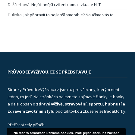
Di Ščerbová
:
Nejúčinnější cvičení doma ‑ zkuste HIIT
Dulinka
:
Jak připravit to nejlepší smoothie? Naučíme vás to!
PRŮVODCEVÝŽIVOU.CZ SE PŘEDSTAVUJE
Stránky PrůvodceVýživou.cz jsou tu pro všechny, kterým není
jedno, co jedí. Na stránkách naleznete zajímavé články, e-booky
a další obsah o
zdravé výživě, stravování, sportu, hubnutí a
zdravém životním stylu
pod taktovkou zkušené šéfredaktorky.
Přečíst si celý příběh...
Na těchto stránkách užíváme cookies. Proti jejich sběru na základě