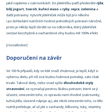
jaké najdeme v cukrovinkách. Do jídelníčku patří především
rýže
,
bílý jogurt
,
tvaroh
,
kuřecí maso
a
ryby
,
vejce
,
zelenina
a
další potraviny. Vytvořit jídelníček může být pro někoho
i po dohledání nutričních hodnot jednotlivých potravin náročné,
proto je někdy lepší obrátit se na odborníka, který jídelníček
sestaví bezchybně a sacharidové vlny budou mít 100% efekt.
[/sociallocker]
Doporučení na závěr
Ve 100 % případů, kdy se lidé snaží zhubnout, je lepší, když si
vyberou dietu, při níž sice budou hubnout pomaleji, zato však
trvale. Takové diety, nebo snad spíše
dlouhodobé styly
stravování
, se vyznačují pestrou škálou potravin, které se jí
účastní, omezením toho, co opravdu není vhodné (cukrovinky,
tučná jídla, slazené nápoje aj.), ale nikoli omezením toho, co tělo
nutně potřebuje, ať už jde o sacharidy, bílkoviny, tuky, vitamíny