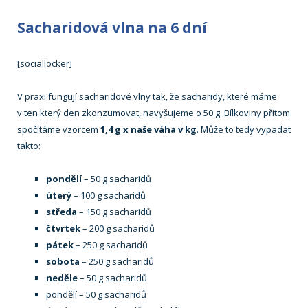
Sacharidová vlna na 6 dní
[sociallocker]
V praxi fungují sacharidové vlny tak, že sacharidy, které máme
v ten který den zkonzumovat, navyšujeme o 50 g. Bílkoviny přitom
spočítáme vzorcem
1,4 g x naše váha v kg
. Může to tedy vypadat
takto:
pondělí
– 50 g sacharidů
úterý
– 100 g sacharidů
středa
– 150 g sacharidů
čtvrtek
– 200 g sacharidů
pátek
– 250 g sacharidů
sobota
– 250 g sacharidů
neděle
– 50 g sacharidů
pondělí – 50 g sacharidů