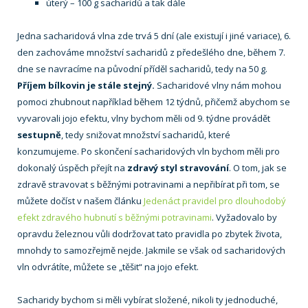
úterý – 100 g sacharidů a tak dále
Jedna sacharidová vlna zde trvá 5 dní (ale existují i jiné variace), 6.
den zachováme množství sacharidů z předešlého dne, během 7.
dne se navracíme na původní příděl sacharidů, tedy na 50 g.
Příjem bílkovin je stále stejný.
Sacharidové vlny nám mohou
pomoci zhubnout například během 12 týdnů, přičemž abychom se
vyvarovali jojo efektu, vlny bychom měli od 9. týdne provádět
sestupně
, tedy snižovat množství sacharidů, které
konzumujeme. Po skončení sacharidových vln bychom měli pro
dokonalý úspěch přejít na
zdravý styl stravování
. O tom, jak se
zdravě stravovat s běžnými potravinami a nepřibírat při tom, se
můžete dočíst v našem článku
Jedenáct pravidel pro dlouhodobý
efekt zdravého hubnutí s běžnými potravinami
. Vyžadovalo by
opravdu železnou vůli dodržovat tato pravidla po zbytek života,
mnohdy to samozřejmě nejde. Jakmile se však od sacharidových
vln odvrátíte, můžete se „těšit“ na jojo efekt.
Sacharidy bychom si měli vybírat složené, nikoli ty jednoduché,