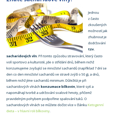
Jednou
z často
zkoušených
možností jak
zhubnout je
dodržování
tzv.
sacharidových vln
. Při tomto způsobu stravování, který často
volí sportovci a kulturisté, jde o střídání dnů, během nichž
konzumujeme zvyšující se množství sacharidů (například 7 dní se
den co den množství sacharidů ve stravě zvýší o 50 g), a dnů,
během nichž jíme sacharidů minimum. Důležitá je při
sacharidových vlnách
konzumace bílkovin
, které sytí a
napomáhají tvorbě a udržování svalové hmoty, přičemž
pravidelným pohybem podpoříme spalování tuků. O
sacharidových vlnách se můžete dočíst více v článku
Ketogenní
dieta – v hlavní roli bílkoviny
.