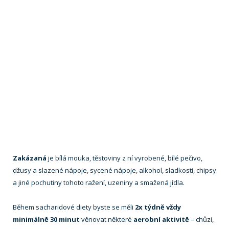
Zakázaná
je bílá mouka, těstoviny z ní vyrobené, bílé pečivo,
džusy a slazené nápoje, sycené nápoje, alkohol, sladkosti, chipsy
a jiné pochutiny tohoto ražení, uzeniny a smažená jídla.
Během sacharidové diety byste se měli
2x týdně vždy
minimálně 30 minut
věnovat některé
aerobní aktivitě
– chůzi,