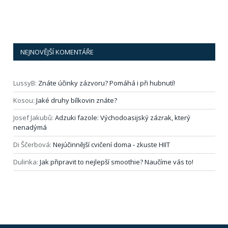
NEJNOVĚJŠÍ KOMENTÁŘE
LussyB
:
Znáte účinky zázvoru? Pomáhá i při hubnutí!
Kosou
:
Jaké druhy bílkovin znáte?
Josef Jakubů
:
Adzuki fazole: Východoasijský zázrak, který
nenadýmá
Di Ščerbová
:
Nejúčinnější cvičení doma ‑ zkuste HIIT
Dulinka
:
Jak připravit to nejlepší smoothie? Naučíme vás to!