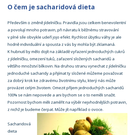
O čem je sacharidová dieta
Především o změně jídelníčku. Pravidla jsou celkem benevolentní
a povolují mnoho potravin, při návratu k běžnému stravování
v plné síle obvykle udeří jojo efekt. Rychlost úbytku váhy je ale
hodně individuální a spousta z vás by mohla být zklamaná.
K hubnutí by mělo dojít na základě vyřazení jednoduchých cukrů
z jídelníčku, omezení tuků, zařazení složených sacharidů a
většího množství bílkovin. Na druhou stranu vynechat z jídelníčku
jednoduché sacharidy a přijímat ty složené můžeme považovat
za dobrý krok ke zdravému životnímu stylu, který nás může
provázet celým životem. Omezit příjem jednoduchých sacharidů
100% se nám nepovede a ani bychom se o to neměli snažit.
Pozornost bychom měli zaměřit na výběr nejvhodnějších potravin,
z nichž je budeme čerpat. Může jít například o ovoce.
Sacharidová
dieta