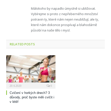
Málokoho by napadlo úmyslně si ubližovat.
Vybírejme si proto z nepřeberného množství
potravin ty, které nám nejen neubližují, ale ty,
které nám dokonce prospívají a blahodárně
působí na naše tělo i mysl.
RELATED
POSTS
20.6.2020
0
Cvičení v horkých dnech? 3
důvody, proč byste měli cvičit i
v létě!