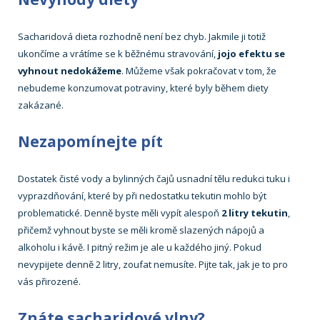
Sacharidová dieta rozhodně není bez chyb. Jakmile ji totiž
ukončíme a vrátíme se k běžnému stravování,
jojo efektu se
vyhnout nedokážeme
. Můžeme však pokračovat v tom, že
nebudeme konzumovat potraviny, které byly během diety
zakázané.
Nezapomínejte pít
Dostatek čisté vody a bylinných čajů usnadní tělu redukci tuku i
vyprazdňování, které by při nedostatku tekutin mohlo být
problematické. Denně byste měli vypít alespoň
2 litry tekutin
,
přičemž vyhnout byste se měli kromě slazených nápojů a
alkoholu i kávě. I pitný režim je ale u každého jiný. Pokud
nevypijete denně 2 litry, zoufat nemusíte. Pijte tak, jak je to pro
vás přirozené.
Znáte sacharidové vlny?