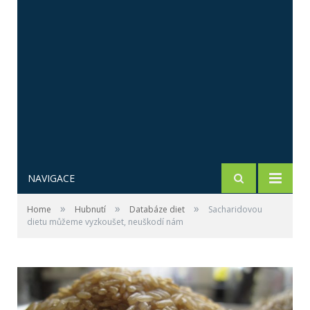
NAVIGACE
»
»
»
Home
Hubnutí
Databáze diet
Sacharidovou
dietu můžeme vyzkoušet, neuškodí nám