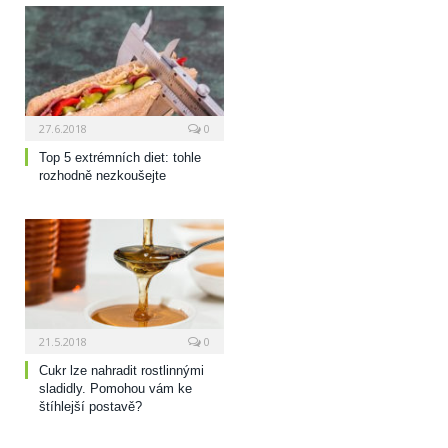
27.6.2018
0
Top 5 extrémních diet: tohle
rozhodně nezkoušejte
21.5.2018
0
Cukr lze nahradit rostlinnými
sladidly. Pomohou vám ke
štíhlejší postavě?