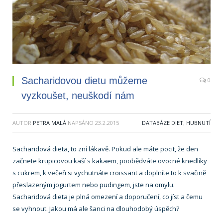
Sacharidovou dietu můžeme
0
vyzkoušet, neuškodí nám
AUTOR
PETRA MALÁ
NAPSÁNO
23.2.2015
DATABÁZE DIET
,
HUBNUTÍ
Sacharidová dieta, to zní lákavě. Pokud ale máte pocit, že den
začnete krupicovou kaší s kakaem, poobědváte ovocné knedlíky
s cukrem, k večeři si vychutnáte croissant a doplníte to k svačině
přeslazeným jogurtem nebo pudingem, jste na omylu.
Sacharidová dieta je plná omezení a doporučení, co jíst a čemu
se vyhnout. Jakou má ale šanci na dlouhodobý úspěch?