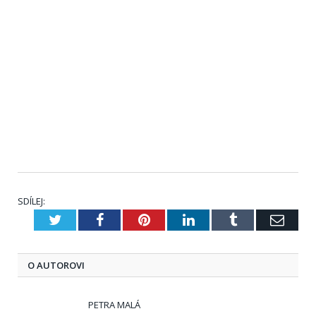
SDÍLEJ:
Twitter
Facebook
Pinterest
LinkedIn
Tumblr
E-
mail
O AUTOROVI
PETRA MALÁ