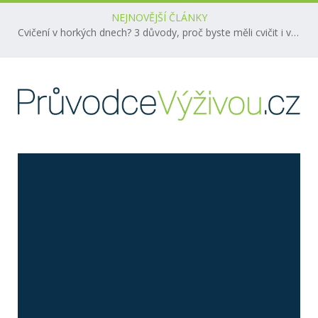
NEJNOVĚJŠÍ ČLÁNKY
Cvičení v horkých dnech? 3 důvody, proč byste měli cvičit i v létě!