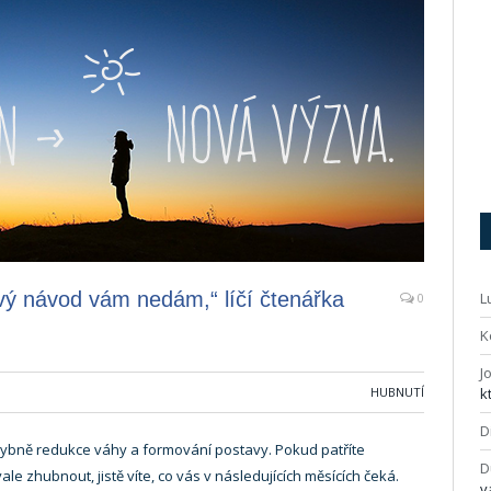
ivý návod vám nedám,“ líčí čtenářka
L
0
K
J
HUBNUTÍ
k
D
hybně redukce váhy a formování postavy. Pokud patříte
D
vale zhubnout, jistě víte, co vás v následujících měsících čeká.
v