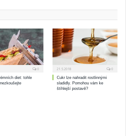
0
21.5.2018
0
rémních diet: tohle
Cukr lze nahradit rostlinnými
 nezkoušejte
sladidly. Pomohou vám ke
štíhlejší postavě?