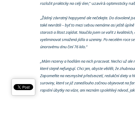
rozložit prakticky na celý den
,“ uzavírá optimisticky na
„
Žádný závratný happyend ale nečekejte. Do dovolené js
také nevrátili – byť to mezi sebou nemáme asi ještě úpl
starosti a lítost zajídat. Naučila jsem se vařit z kvalitní
vyeliminovat smažená jídla a uzeniny. Po necelém roce se
únorovému dnu činí 76 kilo.“
„Mám rezervy a hodlám na nich pracovat. Nechci už ale 
které stejně nefungují. Chci jen, abyste věděli, že zhubn
Zapomeňte na nesmyslné předsevzetí, redukční diety a hl
suroviny, které se již zanedlouho začnou objevovat na fa
rapidní úbytky na váze, ani neznám spolehlivý návod, jak 