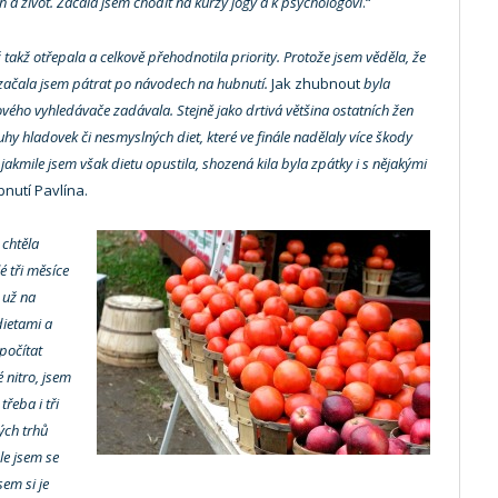
a život. Začala jsem chodit na kurzy jógy a k psychologovi
.“
takž otřepala a celkově přehodnotila priority. Protože jsem věděla, že
 začala jsem pátra
t po návodech na hubnutí.
Jak zhubnout
byla
tového vyhledávače zadávala. Stejně jako drtivá většina ostatních žen
hy hladovek či nesmyslných diet, které ve finále nadělaly více škody
jakmile jsem však dietu opustila, shozená kila byla zpátky i s nějakými
bnutí Pavlína.
 chtěla
 tři měsíce
t už na
dietami a
počítat
 nitro, jsem
řeba i tři
ých trhů
le jsem se
em si je