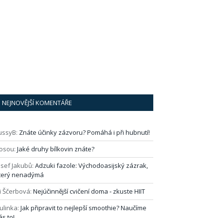
NEJNOVĚJŠÍ KOMENTÁŘE
ussyB
:
Znáte účinky zázvoru? Pomáhá i při hubnutí!
osou
:
Jaké druhy bílkovin znáte?
osef Jakubů
:
Adzuki fazole: Východoasijský zázrak,
terý nenadýmá
i Ščerbová
:
Nejúčinnější cvičení doma ‑ zkuste HIIT
ulinka
:
Jak připravit to nejlepší smoothie? Naučíme
ás to!