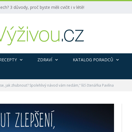
ech? 3 důvody, proč byste měli cvičit i v létě!
RECEPTY
ZDRAVÍ
KATALOG PORADCŮ
 se, jak zhubnout? Spolehlivý návod vám nedám,“ líčí čtenářka Pavlína