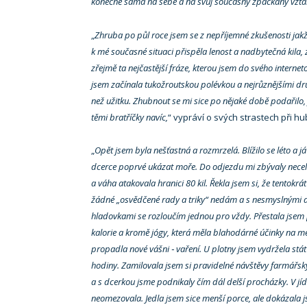
konečně sama na sebe a na svůj současný zpackaný vztah 
„
Zhruba po půl roce jsem se z nepříjemné zkušenosti jakž 
k mé současné situaci přispěla lenost a nadbytečná kila,
zřejmě ta nejčastější fráze, kterou jsem do svého interne
jsem začínala tukožroutskou polévkou a nejrůznějšími dru
než užitku. Zhubnout se mi sice po nějaké době podařilo, 
těmi bratříčky navíc,
“ vypráví o svých strastech při hu
„
Opět jsem byla nešťastná a rozmrzelá. Blížilo se léto a já
dcerce poprvé ukázat moře. Do odjezdu mi zbývaly necelé
a váha atakovala hranici 80 kil. Řekla jsem si, že tentokrá
žádné „osvědčené rady a triky“ nedám a s nesmyslnými 
hladovkami se rozloučím jednou pro vždy. Přestala jsem 
kalorie a kromě jógy, která měla blahodárné účinky na mé
propadla nové vášni ‑ vaření. U plotny jsem vydržela stát t
hodiny. Zamilovala jsem si pravidelné návštěvy farmářsk
a s dcerkou jsme podnikaly čím dál delší procházky. V jíd
neomezovala. Jedla jsem sice menší porce, ale dokázala js