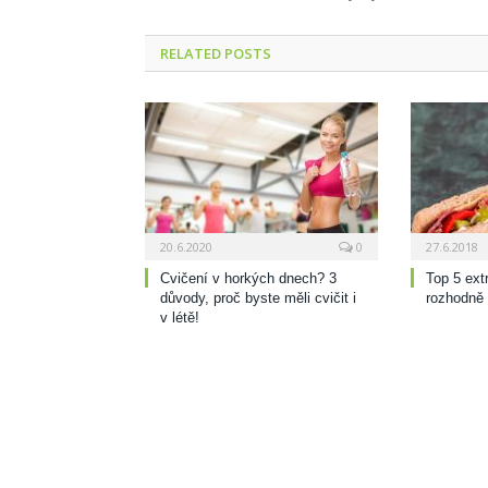
RELATED
POSTS
20.6.2020
0
27.6.2018
Cvičení v horkých dnech? 3
Top 5 ext
důvody, proč byste měli cvičit i
rozhodně
v létě!