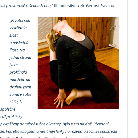
jinak prostorově řešenou ženou
,“ líčí bolestivou zkušenost Pavlína.
„
Prvotní šok
vystřídala
zlost
a následná
lítost. Na
jednu stranu
jsem
proklínala
manžela, na
druhou jsem
sama v sobě
cítila, že
 společné
edl prakticky
y vyměřeny poměrně tučné alimenty. Byla jsem na dně. Přejídání
de. Potřebovala jsem omezit myšlenky na rozvod a začít se soustředit