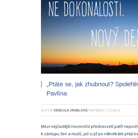
„Ptáte se, jak zhubnout? Spolehl
Pavlína
AUTOR
VENDULA VRABLOVÁ
NAPSÁNO
17.2.2016
Mezi nejčastější novoroční předsevzetí patří nepoc
k zástupu žen a mužů, jež si již po několikáté přejí tr