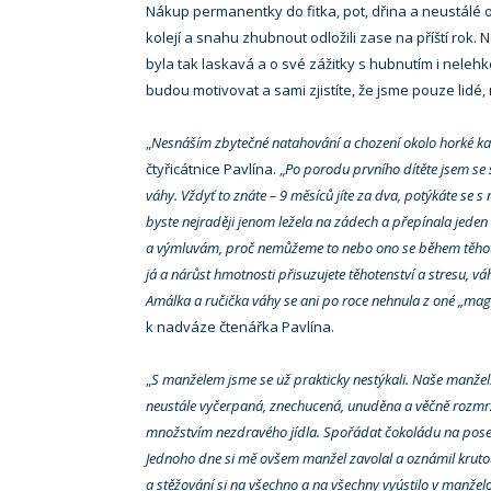
Nákup permanentky do fitka, pot, dřina a neustálé odř
kolejí a snahu zhubnout odložili zase na příští rok
byla tak laskavá a o své zážitky s hubnutím i nelehko
budou motivovat a sami zjistíte, že jsme pouze lidé,
„
Nesnáším zbytečné natahování a chození okolo horké kaš
čtyřicátnice Pavlína. „
Po porodu prvního dítěte jsem se
váhy. Vždyť to znáte – 9 měsíců jíte za dva, potýkáte se s
byste nejraději jenom ležela na zádech a přepínala jeden 
a výmluvám, proč nemůžeme to nebo ono se během těhoten
já a nárůst hmotnosti přisuzujete těhotenství a stresu, 
Amálka a ručička váhy se ani po roce nehnula z oné „magi
k nadváze čtenářka Pavlína.
„
S manželem jsme se už prakticky nestýkali. Naše manželst
neustále vyčerpaná, znechucená, unuděna a věčně rozmrze
množstvím nezdravého jídla. Spořádat čokoládu na pose
Jednoho dne si mě ovšem manžel zavolal a oznámil krutou
a stěžování si na všechno a na všechny vyústilo v manžel