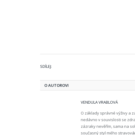
SDÍLEJ:
O AUTOROVI
VENDULA VRABLOVÁ
O základy správné výživy a z
nedávno v souvislosti se zdra
zázraky nevěřím, sama na sob
současný styl mého stravován