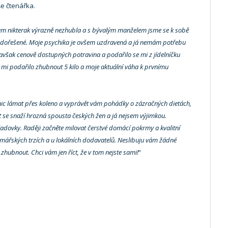
še čtenářka.
em nikterak výrazně nezhubla a s bývalým manželem jsme se k sobě
ně dořešené. Moje psychika je ovšem uzdravená a já nemám potřebu
ch, avšak cenově dostupných potravina a podařilo se mi z jídelníčku
 mi podařilo zhubnout 5 kilo a moje aktuální váha k prvnímu
nic lámat přes koleno a vyprávět vám pohádky o zázračných dietách,
out se snaží hrozná spousta českých žen a já nejsem výjimkou.
adovky. Raději začněte milovat čerstvé domácí pokrmy a kvalitní
rmářských trzích a u lokálních dodavatelů. Neslibuju vám žádné
zhubnout. Chci vám jen říct, že v tom nejste sami!
“