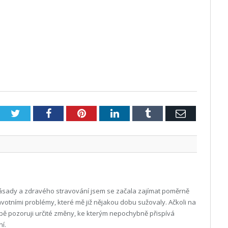
Twitter
Facebook
Pinterest
LinkedIn
Tumblr
E-
mail
ásady a zdravého stravování jsem se začala zajímat poměrně
votními problémy, které mě již nějakou dobu sužovaly. Ačkoli na
ě pozoruji určité změny, ke kterým nepochybně přispívá
í.