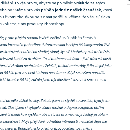
íkání. To vše pro to, abyste se po měsíci vrátili do zajetých
. Nebo ne? Máme pro vás
příběh jedné z našich čtenářek
, která
u životní zkouškou se s námi podělila. Věříme, že vás její slova
 nikoli stroje ani produkty Photoshopu.
e, proto přejdu rovnou k věci
“ začíná svůj příběh čerstvá
 svou laxností a pohodlností dopracovala k celým 86 kilogramům živé
 nezkrotnými chutěmi na sladké, slané, kyselé i hořké a poslední měsíce
televizní kanál za druhým. Co si budeme nalhávat – jisté dávce lenosti
ství zkrátka neubráníme. Zvláště, pokud máte rády jídlo stejně jako
váha 86 kilo pro vás není žádnou neznámou. Když se ovšem narodila
cké hranice 86 kil“, začala jsem b
ýt lítostivá
,“ uzavírá svou cestu
ví utrpělo vážné trhliny. Začala jsem se stydět za své tělo, byla jsem
lá. Zlost jsem si vybíjela všude možně a deprese zajídala obřím
zení či meníčko v rychlém občerstvení pro mě nebyl žádný problém.
 skutečnost. Moje přejídání, odmítání intimností, neustálé deprese
ovu nevěru. Bohužel nešlo o jednorázovou záležitost, nýbrž