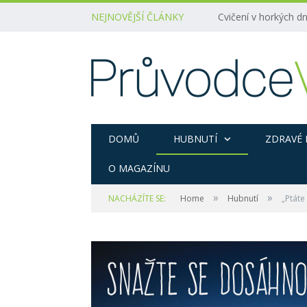
NEJNOVĚJŠÍ ČLÁNKY
Cvičení v horkých dn
DOMŮ
HUBNUTÍ
ZDRAVÉ 
O MAGAZÍNU
»
»
NACHÁZÍTE SE:
Home
Hubnutí
„Ptáte