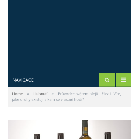
NAVIGACE
»
»
Home
Hubnutí
Průvodce světem olejů – část I.: Víte,
jaké druhy existují a kam se vlastně hodí?