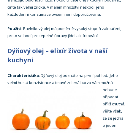
a snižující plodnost mužů. Pokud chcete olej v kuchyni používat,
čiňte tak velmi zřídka. V malém množství neškodí, jeho
každodenní konzumace ovšem není doporučována.
Použití
: Bavlníkový olej má poměrně vysoký stupeň zakouření,
proto se hodí pro tepelné úpravy jídel a k fritování.
Dýňový olej – elixír života v naší
kuchyni
Charakteristika
: Dýňový olej poznáte na první pohled. Jeho
velmi hustá konzistence a tmavě zelená barva vám možná
nebude
připadat
příliš chutná,
věřte však,
že se jedná
o jeden