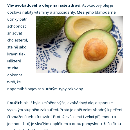
Vliv avokádového oleje na naše zdraví
: Avokádový olej je
doslova nabitý vitamíny a antioxidanty. Mezi jeho blahodárné
účinky patří
schopnost
snižovat
cholesterol,
stejně jako
krevní tlak.
Některé
studie
dokonce
tvrdí, že
napomáhá bojovat s určitými typy rakoviny.
Použití
: Jak již bylo zmíněno výše, avokádový olej disponuje
vysokým stupněm zakouření. Proto je opět velmi vhodný k pečení
či smažení nebo fritování. Protože však má i velmi příjemnou a
jemnou chuť, je skvělým doplňkem a onou pomyslnou třešničkou