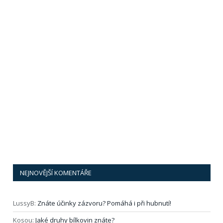
NEJNOVĚJŠÍ KOMENTÁŘE
LussyB
:
Znáte účinky zázvoru? Pomáhá i při hubnutí!
Kosou
:
Jaké druhy bílkovin znáte?