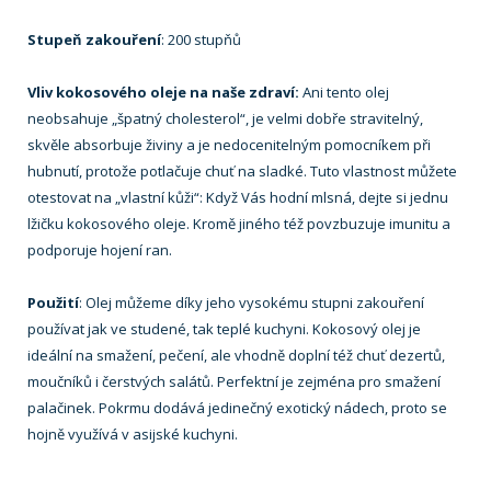
Stupeň zakouření
: 200 stupňů
Vliv kokosového oleje na naše zdraví:
Ani tento olej
neobsahuje „špatný cholesterol“, je velmi dobře stravitelný,
skvěle absorbuje živiny a je nedocenitelným pomocníkem při
hubnutí, protože potlačuje chuť na sladké. Tuto vlastnost můžete
otestovat na „vlastní kůži“: Když Vás hodní mlsná, dejte si jednu
lžičku kokosového oleje. Kromě jiného též povzbuzuje imunitu a
podporuje hojení ran.
Použití
: Olej můžeme díky jeho vysokému stupni zakouření
používat jak ve studené, tak teplé kuchyni. Kokosový olej je
ideální na smažení, pečení, ale vhodně doplní též chuť dezertů,
moučníků i čerstvých salátů. Perfektní je zejména pro smažení
palačinek. Pokrmu dodává jedinečný exotický nádech, proto se
hojně využívá v asijské kuchyni.