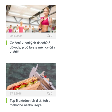
20.6.2020
0
Cvičení v horkých dnech? 3
důvody, proč byste měli cvičit i
v létě!
27.6.2018
0
Top 5 extrémních diet: tohle
rozhodně nezkoušejte