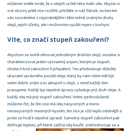
můžeme směle tvrdit, že o olejích určitě něco málo víte. Abyste si
své obzory ještě více rozšířili, přečtěte si náš článek, ve kterém
vás seznámíme s nejznámějšími i těmi méně známými druhy
olejů, jejich účinky, ale i možnostmi využití nejen v kuchyni.
Víte, co značí stupeň zakouření?
Abychom se mohli věnovat jednotlivým druhům olejů, musíme si
charakterizovat jeden významný pojem, kterým je stupeň,
chcete-li bod zakouření či přepálení. Ten představuje důležitý
ukazatel správného použití oleje, který by nám všem měl být
velmi dobře znám a to alespoň u olejů, s nimiž každý den
pracujeme. Každý typ tepelné úpravy vyžaduje jiný druh oleje. A
každý olej má jiný stupeň zakouření. Velmi zjednodušeně
můžeme říct, že čím více má olej nasycených a mono
nenasycených mastných kyselin, tím více je vůči teplu odolnější a
proto se hodí k tepelné úpravě. Samotný stupeň zakouření pak
definuje teplotu, při které začíná olej kouřit,
znehodnocuje se a