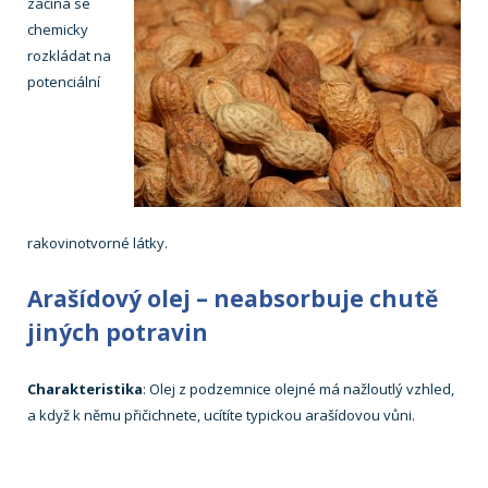
začíná se
chemicky
rozkládat na
potenciální
rakovinotvorné látky.
Arašídový olej – neabsorbuje chutě
jiných potravin
Charakteristika
: Olej z podzemnice olejné má nažloutlý vzhled,
a když k němu přičichnete, ucítíte typickou arašídovou vůni.