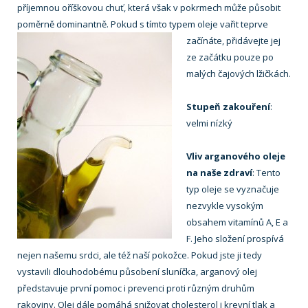
příjemnou oříškovou chuť, která však v pokrmech může působit
poměrně dominantně. Pokud s tímto typem oleje vařit teprve
začínáte, přidávejte
jej
ze začátku pouze po
malých čajových lžičkách.
Stupeň zakouření
:
velmi nízký
Vliv arganového oleje
na naše zdraví
: Tento
typ oleje se vyznačuje
nezvykle vysokým
obsahem vitamínů A, E a
F. Jeho složení prospívá
nejen našemu srdci, ale též naší pokožce. Pokud jste ji tedy
vystavili dlouhodobému působení sluníčka, arganový olej
představuje první pomoc i prevenci proti různým druhům
rakoviny. Olej dále pomáhá snižovat cholesterol i krevní tlak a