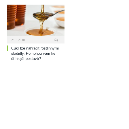
21.5.2018
0
Cukr lze nahradit rostlinnými
sladidly. Pomohou vám ke
štíhlejší postavě?