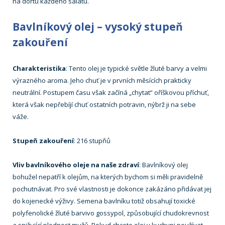
na dortu každého salátu.
Bavlníkový olej – vysoký stupeň
zakouření
Charakteristika
: Tento olej je typické světle žluté barvy a velmi
výrazného aroma. Jeho chuť je v prvních měsících prakticky
neutrální. Postupem času však začíná „chytat“ oříškovou příchuť,
která však nepřebíjí chuť ostatních potravin, nýbrž ji na sebe
váže.
Stupeň zakouření
: 216 stupňů
Vliv bavlníkového oleje na naše zdraví
: Bavlníkový olej
bohužel nepatří k olejům, na kterých bychom si měli pravidelně
pochutnávat. Pro své vlastnosti je dokonce zakázáno přidávat jej
do kojenecké výživy. Semena bavlníku totiž obsahují toxické
polyfenolické žluté barvivo gossypol, způsobující chudokrevnost