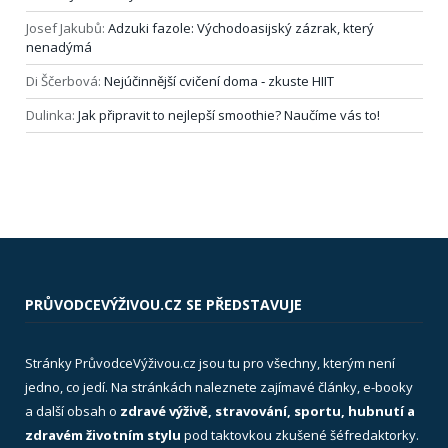
Josef Jakubů
:
Adzuki fazole: Východoasijský zázrak, který
nenadýmá
Di Ščerbová
:
Nejúčinnější cvičení doma ‑ zkuste HIIT
Dulinka
:
Jak připravit to nejlepší smoothie? Naučíme vás to!
PRŮVODCEVÝŽIVOU.CZ SE PŘEDSTAVUJE
Stránky PrůvodceVýživou.cz jsou tu pro všechny, kterým není
jedno, co jedí. Na stránkách naleznete zajímavé články, e-booky
a další obsah o
zdravé výživě, stravování, sportu, hubnutí a
zdravém životním stylu
pod taktovkou zkušené šéfredaktorky.