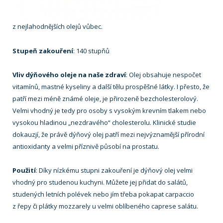
z nejlahodnějších olejů vůbec.
Stupeň zakouření
: 140 stupňů
Vliv dýňového oleje na naše zdraví
: Olej obsahuje nespočet
vitamínů, mastné kyseliny a další tělu prospěšné látky. I přesto, že
patří mezi méně známé oleje, je přirozeně bezcholesterolový.
Velmi vhodný je tedy pro osoby s vysokým krevním tlakem nebo
vysokou hladinou „nezdravého“ cholesterolu. Klinické studie
dokauzjí, že právě dýňový olej patří mezi nejvýznamější přírodní
antioxidanty a velmi příznivě působí na prostatu.
Použití
: Díky nízkému stupni zakouření je dýňový olej velmi
vhodný pro studenou kuchyni. Můžete jej přidat do salátů,
studených letních polévek nebo jím třeba pokapat carpaccio
z řepy či plátky mozzarely u velmi oblíbeného caprese salátu.