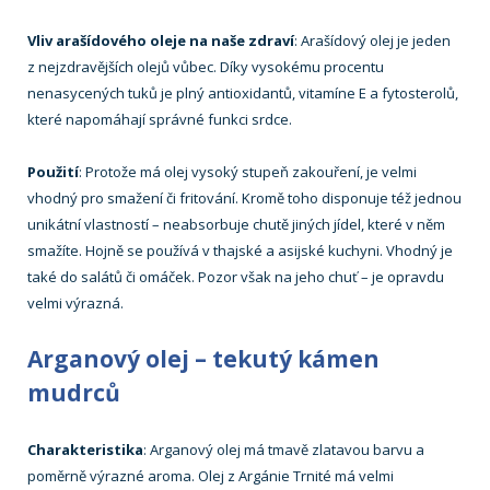
Vliv arašídového oleje na naše zdraví
: Arašídový olej je jeden
z nejzdravějších olejů vůbec. Díky vysokému procentu
nenasycených tuků je plný antioxidantů, vitamíne E a fytosterolů,
které napomáhají správné funkci srdce.
Použití
: Protože má olej vysoký stupeň zakouření, je velmi
vhodný pro smažení či fritování. Kromě toho disponuje též jednou
unikátní vlastností – neabsorbuje chutě jiných jídel, které v něm
smažíte. Hojně se používá v thajské a asijské kuchyni. Vhodný je
také do salátů či omáček. Pozor však na jeho chuť – je opravdu
velmi výrazná.
Arganový olej – tekutý kámen
mudrců
Charakteristika
: Arganový olej má tmavě zlatavou barvu a
poměrně výrazné aroma. Olej z Argánie Trnité má velmi