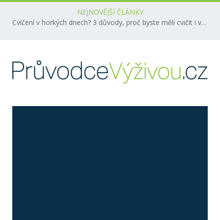
NEJNOVĚJŠÍ ČLÁNKY
Cvičení v horkých dnech? 3 důvody, proč byste měli cvičit i v létě!