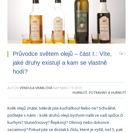
Průvodce světem olejů – část I.: Víte,
1
jaké druhy existují a kam se vlastně
hodí?
AUTOR
VENDULA VRABLOVÁ
NAPSÁNO
7.9.2015
HUBNUTÍ
,
POTRAVINY A HUBNUTÍ
Kolik olejů znáte, tolikrát jste kuchařkou! Nebo ne? Schválně,
počítejte s námi – kolik druhů olejů bychom našli ve vaší spížce či
kuchyni? Slunečnicový? Řepkový? Olivový nebo dokonce
sezamový? Pokud jste se dostali k číslu, které je vyšší, než 5, pak