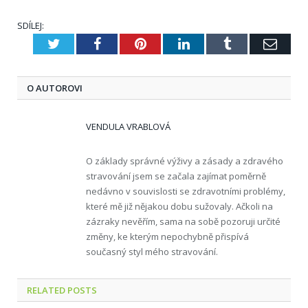
SDÍLEJ:
Twitter
Facebook
Pinterest
LinkedIn
Tumblr
E-
mail
O AUTOROVI
VENDULA VRABLOVÁ
O základy správné výživy a zásady a zdravého
stravování jsem se začala zajímat poměrně
nedávno v souvislosti se zdravotními problémy,
které mě již nějakou dobu sužovaly. Ačkoli na
zázraky nevěřím, sama na sobě pozoruji určité
změny, ke kterým nepochybně přispívá
současný styl mého stravování.
RELATED
POSTS