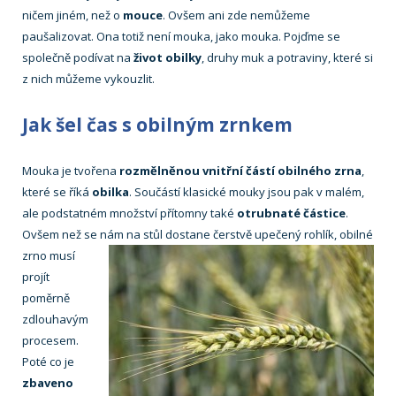
ničem jiném, než o
mouce
. Ovšem ani zde nemůžeme
paušalizovat. Ona totiž není mouka, jako mouka. Pojďme se
společně podívat na
život obilky
, druhy muk a potraviny, které si
z nich můžeme vykouzlit.
Jak šel čas s obilným zrnkem
Mouka je tvořena
rozmělněnou vnitřní částí obilného zrna
,
které se říká
obilka
. Součástí klasické mouky jsou pak v malém,
ale podstatném množství přítomny také
otrubnaté částice
.
Ovšem než se nám na stůl dostane čerstvě upečený rohlík, obilné
zrno musí
projít
poměrně
zdlouhavým
procesem.
Poté co je
zbaveno