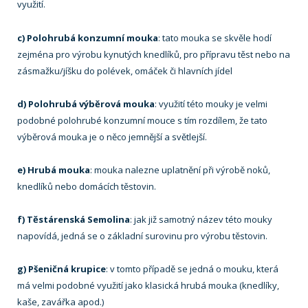
využití.
c) Polohrubá konzumní mouka
: tato mouka se skvěle hodí
zejména pro výrobu kynutých knedlíků, pro přípravu těst nebo na
zásmažku/jíšku do polévek, omáček či hlavních jídel
d) Polohrubá výběrová mouka
: využití této mouky je velmi
podobné polohrubé konzumní mouce s tím rozdílem, že tato
výběrová mouka je o něco jemnější a světlejší.
e) Hrubá mouka
: mouka nalezne uplatnění při výrobě noků,
knedlíků nebo domácích těstovin.
f) Těstárenská Semolina
: jak již samotný název této mouky
napovídá, jedná se o základní surovinu pro výrobu těstovin.
g) Pšeničná krupice
: v tomto případě se jedná o mouku, která
má velmi podobné využití jako klasická hrubá mouka (knedlíky,
kaše, zavářka apod.)