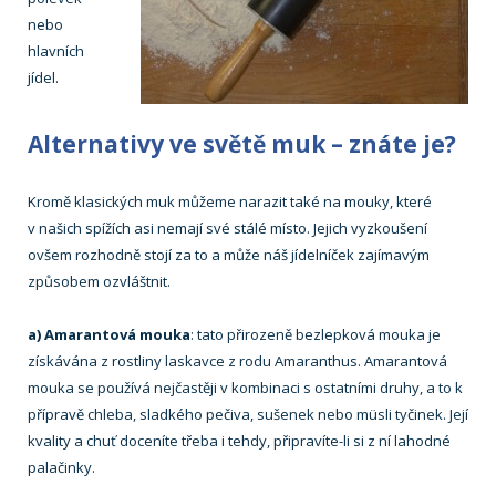
nebo
hlavních
jídel.
Alternativy ve světě muk – znáte je?
Kromě klasických muk můžeme narazit také na mouky, které
v našich spížích asi nemají své stálé místo. Jejich vyzkoušení
ovšem rozhodně stojí za to a může náš jídelníček zajímavým
způsobem ozvláštnit.
a) Amarantová mouka
: tato přirozeně bezlepková mouka je
získávána z rostliny laskavce z rodu Amaranthus. Amarantová
mouka se používá nejčastěji v kombinaci s ostatními druhy, a to k
přípravě chleba, sladkého pečiva, sušenek nebo müsli tyčinek. Její
kvality a chuť doceníte třeba i tehdy, připravíte-li si z ní lahodné
palačinky.