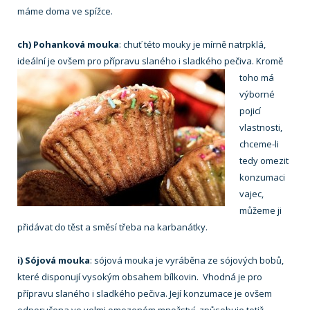
máme doma ve spížce.
ch) Pohanková mouka
: chuť této mouky je mírně natrpklá,
ideální je ovšem pro přípravu slaného i sladkého pečiva. Kromě
toho má
výborné
pojicí
vlastnosti,
chceme-li
tedy omezit
konzumaci
vajec,
můžeme ji
přidávat do těst a směsí třeba na karbanátky.
i) Sójová mouka
: sójová mouka je vyráběna ze sójových bobů,
které disponují vysokým obsahem bílkovin. Vhodná je pro
přípravu slaného i sladkého pečiva. Její konzumace je ovšem
odporučena ve velmi omezeném množství, způsobuje totiž