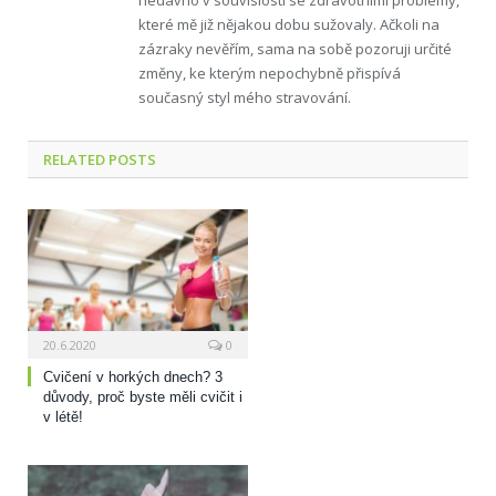
nedávno v souvislosti se zdravotními problémy,
které mě již nějakou dobu sužovaly. Ačkoli na
zázraky nevěřím, sama na sobě pozoruji určité
změny, ke kterým nepochybně přispívá
současný styl mého stravování.
RELATED
POSTS
20.6.2020
0
Cvičení v horkých dnech? 3
důvody, proč byste měli cvičit i
v létě!