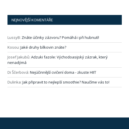
NEJNOVĚJŠÍ KOMENTÁŘE
LussyB
:
Znáte účinky zázvoru? Pomáhá i při hubnutí!
Kosou
:
Jaké druhy bílkovin znáte?
Josef Jakubů
:
Adzuki fazole: Východoasijský zázrak, který
nenadýmá
Di Ščerbová
:
Nejúčinnější cvičení doma ‑ zkuste HIIT
Dulinka
:
Jak připravit to nejlepší smoothie? Naučíme vás to!