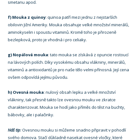
smetanu apod.
f) Mouka z quinoy
: quinoa patří mezi jednu z nejstarších
obilovin Jižní Ameriky. Mouka obsahuje velké množství minerálů,
aminokyselin i spoustu vitaminů. Kromě toho je přirozeně
bezlepková, proto je vhodná i pro celiaky.
g) Nopálová mouka
: tato mouka se získává z opuncie rostoucí
na lávových polích. Díky vysokému obsahu vlákniny, minerálů,
vitaminů a antioxidantů je pro naše tělo velmi přínosná. Její cena
ovšem odpovídá jejímu původu.
h) Ovesná mouka
: nulový obsah lepku a velké množství
vlákniny, tak přesně takto lze ovesnou mouku ve zkratce
charakterizovat. Mouka se hodí jako příměs do těst na buchty,
bábovky, ale i palačinky.
Náš tip
:
Ovesnou mouku si můžeme snadno připravit v pohodlí
svého domova. Stačí důkladně nasekat ovesné vločky, které