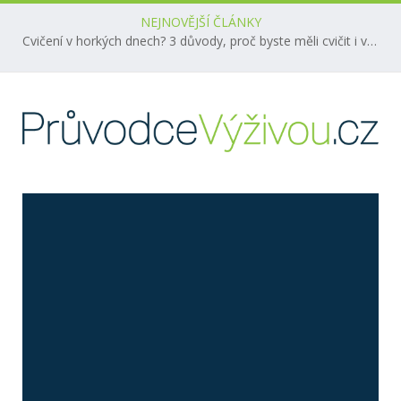
NEJNOVĚJŠÍ ČLÁNKY
Cvičení v horkých dnech? 3 důvody, proč byste měli cvičit i v létě!