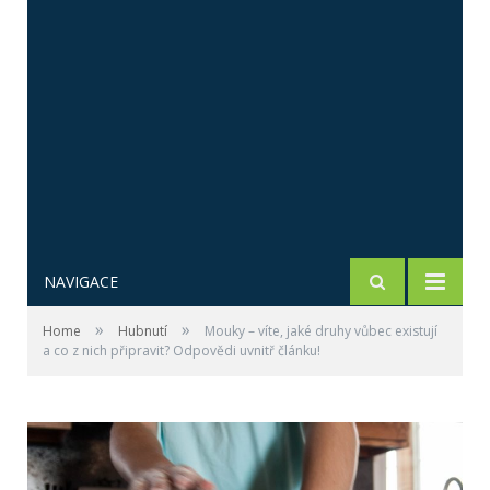
NAVIGACE
»
»
Home
Hubnutí
Mouky – víte, jaké druhy vůbec existují
a co z nich připravit? Odpovědi uvnitř článku!