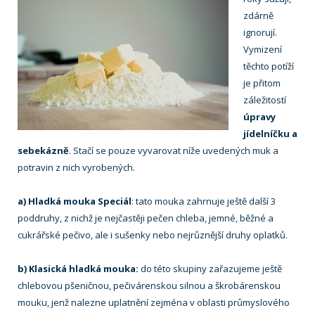
zdárně
ignorují.
Vymizení
těchto potíží
je přitom
záležitostí
úpravy
jídelníčku a
sebekázně
. Stačí se pouze vyvarovat níže uvedených muk a
potravin z nich vyrobených.
a) Hladká mouka Speciál
: tato mouka zahrnuje ještě další 3
poddruhy, z nichž je nejčastěji pečen chleba, jemné, běžné a
cukrářské pečivo, ale i sušenky nebo nejrůznější druhy oplatků.
b) Klasická hladká mouka:
do této skupiny zařazujeme ještě
chlebovou pšeničnou, pečivárenskou silnou a škrobárenskou
mouku, jenž nalezne uplatnění zejména v oblasti průmyslového