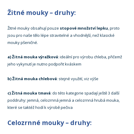
Žitné mouky – druhy:
Žitné mouky obsahují pouze
stopové množství lepku
, proto
jsou pro naše tělo lépe stravitelné a vhodnější, než klasické
mouky pšeničné.
a) Žitná mouka výražková
: ideální pro výrobu chleba, přičemž
jeho vykynutí je nutno podpořit kváskem
b) Žitná mouka chlebová
: stejné využití, viz výše
c) Žitná mouka tmavá
: do této kategorie spadají ještě 3 další
poddruhy: jemná, celozrnná jemná a celozrnná hrubá mouka,
které se taktéž hodí k výrobě pečiva
Celozrnné mouky – druhy: