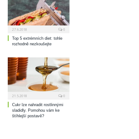
27.6.2018
0
Top 5 extrémních diet: tohle
rozhodně nezkoušejte
21.5.2018
0
Cukr lze nahradit rostlinnými
sladidly. Pomohou vám ke
štíhlejší postavě?