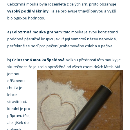
Celozrnná mouka byla rozemleta z celých zrn, proto obsahuje
vysoký podíl vlákniny
. Ta se projevuje tmavší barvou a vyšší
biologickou hodnotou.
a) Celozrnná mouka graham
: tato mouka je svou konzistencí
podobná pšeničné krupici. Jak již její samotný název napovídá,
perfektně se hodí pro pečení grahamového chleba a pečiva.
b) Celozrnná mouka špaldová
: velkou předností této mouky je
skutečnost, že je zcela oproštěná od všech chemických látek.
Má
jemnou
oříškovou
chuť a je
lehce
stravitelná.
Ideální je pro
přípravu těst,
ale i jíšek do
polévek