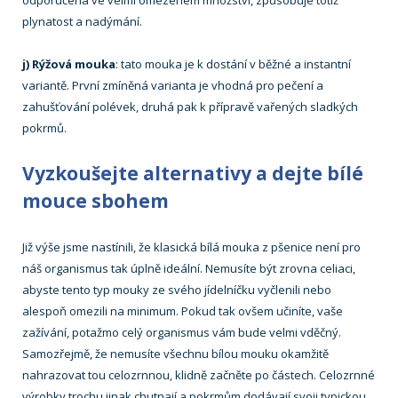
plynatost a nadýmání.
j) Rýžová mouka
: tato mouka je k dostání v běžné a instantní
variantě. První zmíněná varianta je vhodná pro pečení a
zahušťování polévek, druhá pak k přípravě vařených sladkých
pokrmů.
Vyzkoušejte alternativy a dejte bílé
mouce sbohem
Již výše jsme nastínili, že klasická bílá mouka z pšenice není pro
náš organismus tak úplně ideální. Nemusíte být zrovna celiaci,
abyste tento typ mouky ze svého jídelníčku vyčlenili nebo
alespoň omezili na minimum. Pokud tak ovšem učiníte, vaše
zažívání, potažmo celý organismus vám bude velmi vděčný.
Samozřejmě, že nemusíte všechnu bílou mouku okamžitě
nahrazovat tou celozrnnou, klidně začněte po částech. Celozrnné
výrobky trochu jinak chutnají a pokrmům dodávají svoji typickou