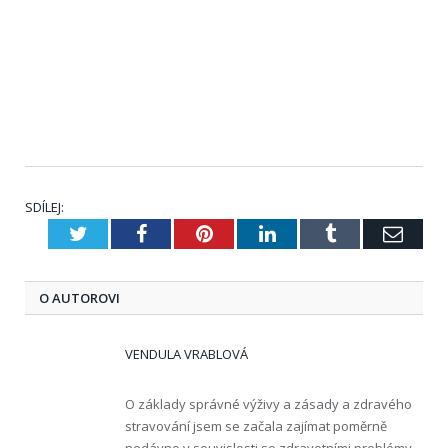
SDÍLEJ:
Twitter
Facebook
Pinterest
LinkedIn
Tumblr
E-
mail
O AUTOROVI
VENDULA VRABLOVÁ
O základy správné výživy a zásady a zdravého
stravování jsem se začala zajímat poměrně