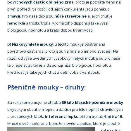
povrchových částic obilného zrna
, proto je poznáte hend na
první pohled. Na rozdíl od jejich konkurenta jsou poněkud
tmavší
. Pro naše tělo jsou
hůře stravitelné
a jejich chuť je
nahořklá
a trošku trpká. Kromě toho disponují také vyšší
biologickou hodnotou a kratší dobou trvanlivosti.
b) Nízkovymleté mouky
: u těchto mouk je odstraněna
povrchová část zrna, proto jsou ve finále o mnoho světlejší. Na
rozdíl od výše uvedených vysokovymletých mouk jsou pro naše
tělo lépe stravitelné a disponují nižší biologickou hodnotou.
Předností je také jejich chuť a delší doba trvanlivosti.
Pšeničné mouky – druhy:
Za rok zkonzumujeme zhruba
80 kilo klasické pšeničné mouky
s vysokým obsahem lepku a dalších pro tělo nepříliš stravitelných
a prospěšných látek.
Intolerancí lepku
přitom trpí až
4 lidé z 10
.
Mnozí o své intoleranci bohužel nevědí a potíže, které je dlouhé
roky
sužují,