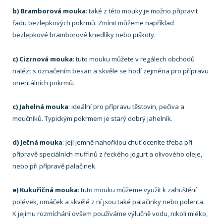
b) Bramborová mouka
: také z této mouky je možno připravit
řadu bezlepkových pokrmů. Zmínit můžeme například
bezlepkové bramborové knedlíky nebo piškoty.
c) Cizrnová mouka
: tuto mouku můžete v regálech obchodů
nalézt s označením besan a skvěle se hodí zejména pro přípravu
orientálních pokrmů.
c) Jahelná mouka
: ideální pro přípravu těstovin, pečiva a
moučníků. Typickým pokrmem je starý dobrý jahelník.
d) Ječná mouka
: její jemně nahořklou chuť oceníte třeba při
přípravě speciálních muffinů z řeckého jogurt a olivového oleje,
nebo při přípravě palačinek.
e) Kukuřičná mouka
: tuto mouku můžeme využít k zahuštění
polévek, omáček a skvělé z ní jsou také palačinky nebo polenta.
K jejímu rozmíchání ovšem používáme výlučně vodu, nikoli mléko,