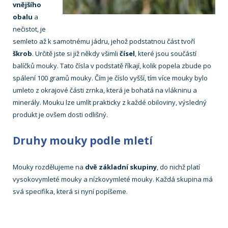
vnějšího
obalu
a
nečistot, je
semleto až k samotnému jádru, jehož podstatnou část tvoří
škrob
. Určitě jste si již někdy všimli
čísel
, které jsou součástí
balíčků mouky. Tato čísla v podstatě říkají, kolik popela zbude po
spálení 100 gramů mouky. Čím je číslo vyšší, tím více mouky bylo
umleto z okrajové části zrnka, která je bohatá na vlákninu a
minerály. Mouku lze umlít prakticky z každé obiloviny, výsledný
produkt je ovšem dosti odlišný.
Druhy mouky podle mletí
Mouky rozdělujeme na
dvě základní skupiny
, do nichž platí
vysokovymleté mouky a nízkovymleté mouky. Každá skupina má
svá specifika, která si nyní popíšeme.