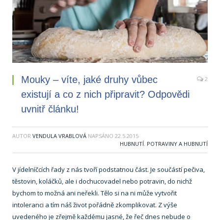
Mouky – víte, jaké druhy vůbec
2
existují a co z nich připravit? Odpovědi
uvnitř článku!
AUTOR
VENDULA VRABLOVÁ
NAPSÁNO
22.5.2015
HUBNUTÍ
,
POTRAVINY A HUBNUTÍ
V jídelníčcích řady z nás tvoří podstatnou část. Je součástí pečiva,
těstovin, koláčků, ale i dochucovadel nebo potravin, do nichž
bychom to možná ani neřekli. Tělo si na ni může vytvořit
intoleranci a tím náš život pořádně zkomplikovat. Z výše
uvedeného je zřejmě každému jasné, že řeč dnes nebude o