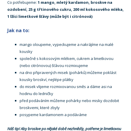
Co potřebujeme:
1 mango, mletý kardamon, broskve na
ozdobení, 25 g třtinového cukru, 200 ml kokosového mléka,
1 lžíci limetkové šťávy (může být i citrónová)
Jak na to:
mango oloupeme, vypeckujeme a nakrájíme na malé
kousky
společně s kokosovým mlékem, cukrem a limetkovou
(nebo citrónovou) šťávou rozmixujeme
na dno připravených misek (pohárků) můžeme poklást
kousky broskví, nejlépe plátky
do misek vlijeme rozmixovanou směs a dáme asi na
hodinu do ledničky
před podáváním můžeme pohárky nebo misky dozdobit
broskvemi, které zbyly
posypeme kardamonem a podáváme
Náš tip! Aby broskve po nějaké době nezhnědly, potřeme je limetkovou