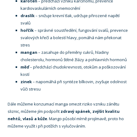
karoten
– předchází vzniku karcinomu, prevence
kardiovaskulárních onemocnění
draslík
– snižuje krevní tlak, udržuje přirozené napětí
svalů
hořčík
– správné soustředění, fungování svalů, prevence
svalových křečí a bolestí hlavy, pomáhá nám překonat
stres
mangan
– zasahuje do přeměny cukrů, hladiny
cholesterolu, hormonů štítné žlázy a pohlavních hormonů
měď
– předchází chudokrevnosti, otokům a poškozování
kostí
zinek
– napomáhá při syntéze bílkovin, zvyšuje odolnost
vůči stresu
Dále můžeme konzumací manga omezit riziko vzniku zánětu
sliznic, můžeme jím podpořit
zdravý spánek, zvýšit kvalitu
nehtů, vlasů a kůže
. Mango působí mírně projímavě, proto ho
můžeme využít i při potížích s vylučováním.