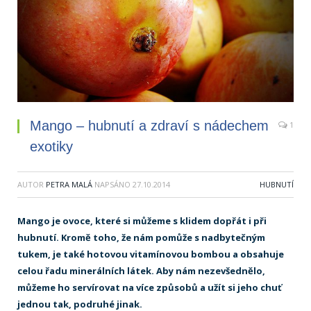
Mango – hubnutí a zdraví s nádechem
1
exotiky
AUTOR
PETRA MALÁ
NAPSÁNO
27.10.2014
HUBNUTÍ
Mango je ovoce, které si můžeme s klidem dopřát i při
hubnutí. Kromě toho, že nám pomůže s nadbytečným
tukem, je také hotovou vitamínovou bombou a obsahuje
celou řadu minerálních látek. Aby nám nezevšednělo,
můžeme ho servírovat na více způsobů a užít si jeho chuť
jednou tak, podruhé jinak.