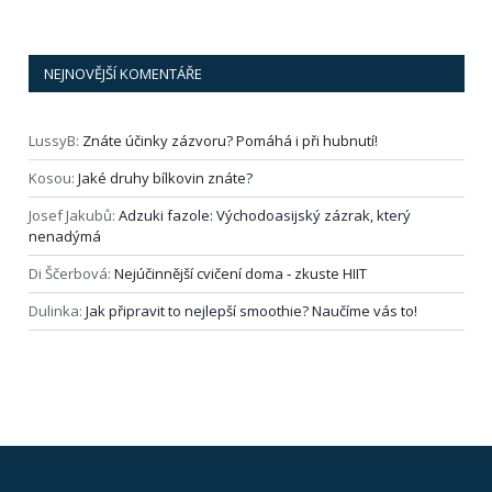
NEJNOVĚJŠÍ KOMENTÁŘE
LussyB
:
Znáte účinky zázvoru? Pomáhá i při hubnutí!
Kosou
:
Jaké druhy bílkovin znáte?
Josef Jakubů
:
Adzuki fazole: Východoasijský zázrak, který
nenadýmá
Di Ščerbová
:
Nejúčinnější cvičení doma ‑ zkuste HIIT
Dulinka
:
Jak připravit to nejlepší smoothie? Naučíme vás to!