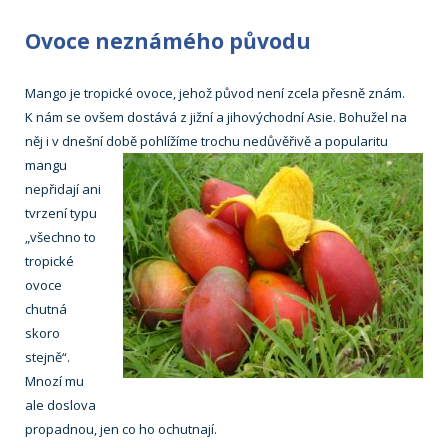
Ovoce neznámého původu
Mango je tropické ovoce, jehož původ není zcela přesně znám.
K nám se ovšem dostává z jižní a jihovýchodní Asie. Bohužel na
něj i v dnešní
době pohlížíme trochu nedůvěřivě a popularitu
mangu
nepřidají ani
tvrzení typu
„všechno to
tropické
ovoce
chutná
skoro
stejně“.
Mnozí mu
ale doslova
propadnou, jen co ho ochutnají.