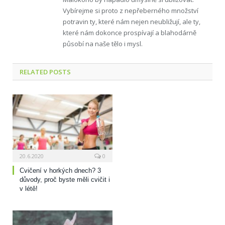
Vybírejme si proto z nepřeberného množství
potravin ty, které nám nejen neubližují, ale ty,
které nám dokonce prospívají a blahodárně
působí na naše tělo i mysl.
RELATED
POSTS
20.6.2020
0
Cvičení v horkých dnech? 3
důvody, proč byste měli cvičit i
v létě!