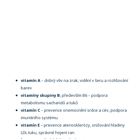
vitamín A
– dobrý vliv na zrak, vidění v šeru a rozlišování
barev
vitamíny skupiny B
, především B6 – podpora
metabolismu sacharidů a tuků
vitamín C
– prevence onemocnění srdce a cév, podpora
imunitního systému
vitamín E
– prevence ateriosklerózy, snižování hladiny
LDL tuku, správné hojení ran