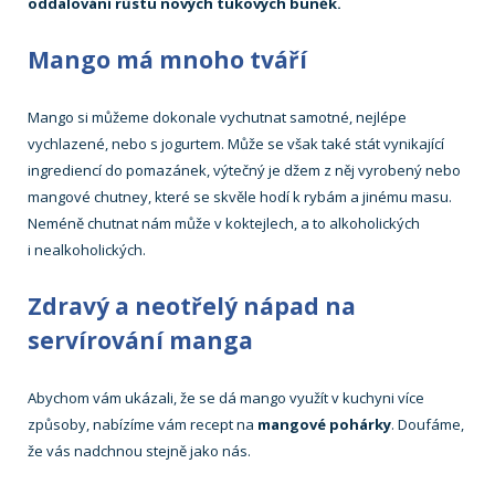
oddalování růstu nových tukových buněk.
Mango má mnoho tváří
Mango si můžeme dokonale vychutnat samotné, nejlépe
vychlazené, nebo s jogurtem. Může se však také stát vynikající
ingrediencí do pomazánek, výtečný je džem z něj vyrobený nebo
mangové chutney, které se skvěle hodí k rybám a jinému masu.
Neméně chutnat nám může v koktejlech, a to alkoholických
i nealkoholických.
Zdravý a neotřelý nápad na
servírování manga
Abychom vám ukázali, že se dá mango využít v kuchyni více
způsoby, nabízíme vám recept na
mangové pohárky
. Doufáme,
že vás nadchnou stejně jako nás.