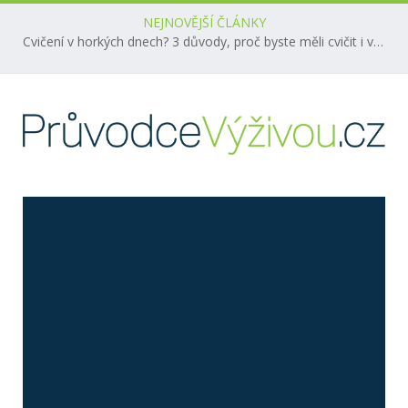
NEJNOVĚJŠÍ ČLÁNKY
Cvičení v horkých dnech? 3 důvody, proč byste měli cvičit i v létě!