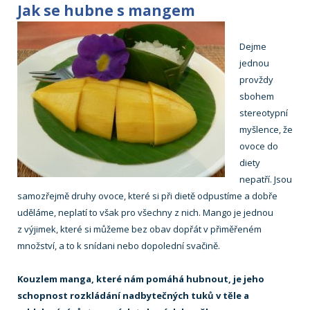
Jak se hubne s mangem
Dejme
jednou
provždy
sbohem
stereotypní
myšlence, že
ovoce do
diety
nepatří. Jsou
samozřejmě druhy ovoce, které si při dietě odpustíme a dobře
uděláme, neplatí to však pro všechny z nich. Mango je jednou
z výjimek, které si můžeme bez obav dopřát v přiměřeném
množství, a to k snídani nebo dopolední svačině.
Kouzlem manga, které nám pomáhá hubnout, je jeho
schopnost rozkládání nadbytečných tuků v těle a