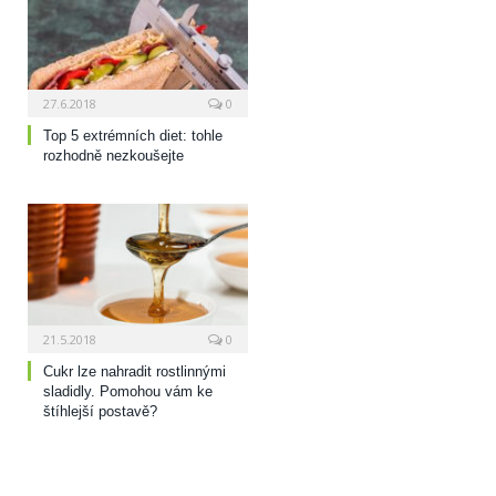
27.6.2018
0
Top 5 extrémních diet: tohle
rozhodně nezkoušejte
21.5.2018
0
Cukr lze nahradit rostlinnými
sladidly. Pomohou vám ke
štíhlejší postavě?