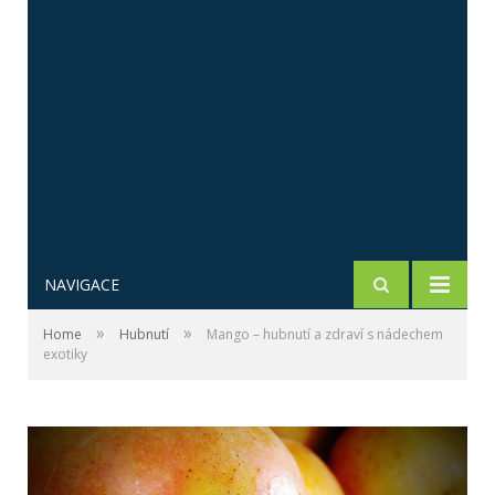
NAVIGACE
»
»
Home
Hubnutí
Mango – hubnutí a zdraví s nádechem
exotiky