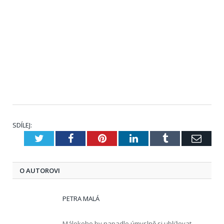
SDÍLEJ:
Twitter
Facebook
Pinterest
LinkedIn
Tumblr
E-
mail
O AUTOROVI
PETRA MALÁ
Málokoho by napadlo úmyslně si ubližovat.