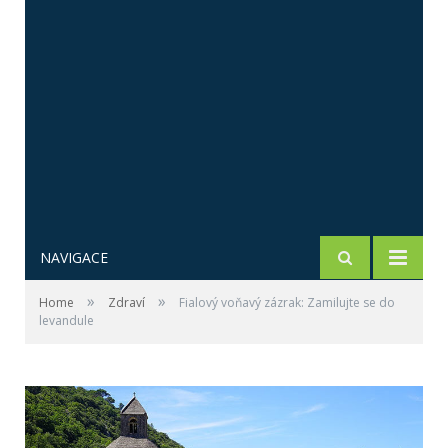
NAVIGACE
»
»
Home
Zdraví
Fialový voňavý zázrak: Zamilujte se do
levandule