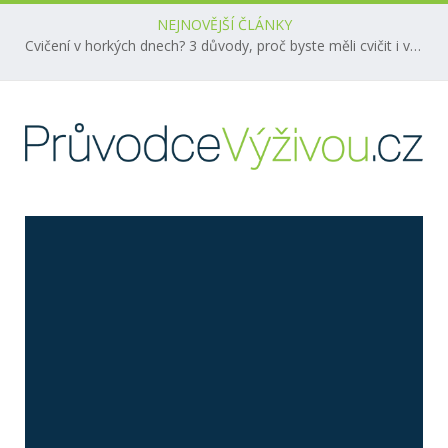
NEJNOVĚJŠÍ ČLÁNKY
Cvičení v horkých dnech? 3 důvody, proč byste měli cvičit i v létě!