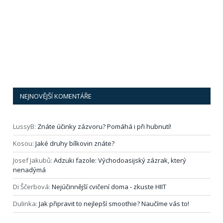
NEJNOVĚJŠÍ KOMENTÁŘE
LussyB
:
Znáte účinky zázvoru? Pomáhá i při hubnutí!
Kosou
:
Jaké druhy bílkovin znáte?
Josef Jakubů
:
Adzuki fazole: Východoasijský zázrak, který
nenadýmá
Di Ščerbová
:
Nejúčinnější cvičení doma ‑ zkuste HIIT
Dulinka
:
Jak připravit to nejlepší smoothie? Naučíme vás to!