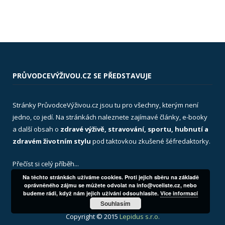
PRŮVODCEVÝŽIVOU.CZ SE PŘEDSTAVUJE
Stránky PrůvodceVýživou.cz jsou tu pro všechny, kterým není
jedno, co jedí. Na stránkách naleznete zajímavé články, e-booky
a další obsah o
zdravé výživě, stravování, sportu, hubnutí a
zdravém životním stylu
pod taktovkou zkušené šéfredaktorky.
Přečíst si celý příběh...
Na těchto stránkách užíváme cookies. Proti jejich sběru na základě
oprávněného zájmu se můžete odvolat na info@vceliste.cz, nebo
budeme rádi, když nám jejich užívání odsouhlasíte.
Více informací
Souhlasím
Copyright © 2015
Lepidus s.r.o.