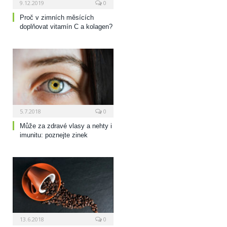
9.12.2019
0
Proč v zimních měsících
doplňovat vitamín C a kolagen?
5.7.2018
0
Může za zdravé vlasy a nehty i
imunitu: poznejte zinek
13.6.2018
0