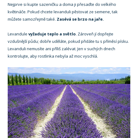
Nejprve si kupte sazeničku a doma ji přesaďte do velkého
květináče. Pokud chcete levanduli pěstovat ze semene, tak
můžete samozřejmě také.
Zasévá se brzo na jaře.
Levandule
vyžaduje teplo a světlo
. Zároveň jí dopřejte
vzdušnější půdu; dobře uděláte, pokud přidáte tu s příměsí písku.
Levanduli nemusíte ani příliš zalévat. Jen v suchých dnech
kontrolujte, aby rostlinka nebyla až moc vyschlá.