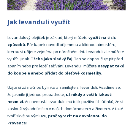
Jak levanduli využít
Levandulový olejíček je základ, který můžete
využít na tisíc
způsobů
. Pár kapek navodí příjemnou a klidnou atmosféru,
kterou si užijete zejména po náročném dni. Levanduli ale můžete
využít i jinak.
Třeba jako sladký čaj
. Ten se doporučuje pít před
spaním nebo pro lepší zažívání. Levanduli můžete
nasypat také
do koupele anebo přidat do pleťové kosmetiky
.
Užijte si zázračnou bylinku a zamilujte si levanduli. Vsadíme se,
že jakmile jí jednou propadnete,
už nikdy z vaší blízkosti
nezmizí
. Ani nemusí. Levandule má tolik pozitivních účinků, že si
zaslouží výsadní místo v našich domácnostech a životech. A také
tvoří skvělou výmluvu,
proč vyrazit na dovolenou do
Provence
!