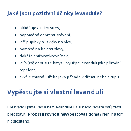
Jaké jsou pozitivní účinky levandule?
Uklidňuje a mírní stres,
napomáhá dobrému trávení,
léčí pupínky a jizvičky na pleti,
pomáhá na bolesti hlavy,
dokáže snižovat krevní tlak,
její vůně odpuzuje hmyz – využijte levanduli jako přírodní
repelent,
skvěle chutná – třeba jako přísada v džemu nebo sirupu.
Vypěstujte si vlastní levanduli
Přesvědčili jsme vás a bez levandule už si nedovedete svůj život
představit?
Proč si ji rovnou nevypěstovat doma?
Není na tom
nic složitého.