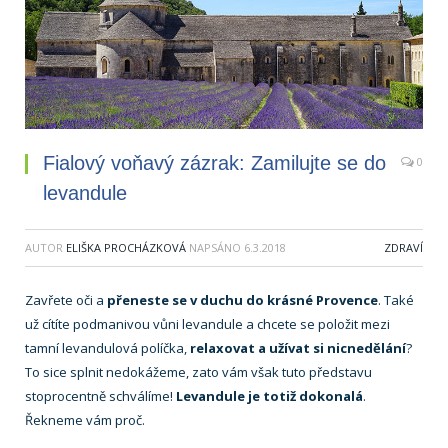
Fialový voňavý zázrak: Zamilujte se do
0
levandule
AUTOR
ELIŠKA PROCHÁZKOVÁ
NAPSÁNO
6.3.2018
ZDRAVÍ
Zavřete oči a
přeneste se v duchu do krásné Provence
. Také
už cítíte podmanivou vůni levandule a chcete se položit mezi
tamní levandulová políčka,
relaxovat a užívat si nicnedělání
?
To sice splnit nedokážeme, zato vám však tuto představu
stoprocentně schválíme!
Levandule je totiž dokonalá
.
Řekneme vám proč.