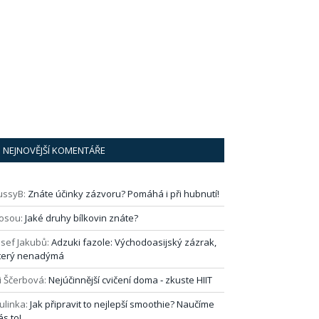
NEJNOVĚJŠÍ KOMENTÁŘE
ussyB
:
Znáte účinky zázvoru? Pomáhá i při hubnutí!
osou
:
Jaké druhy bílkovin znáte?
osef Jakubů
:
Adzuki fazole: Východoasijský zázrak,
terý nenadýmá
i Ščerbová
:
Nejúčinnější cvičení doma ‑ zkuste HIIT
ulinka
:
Jak připravit to nejlepší smoothie? Naučíme
ás to!