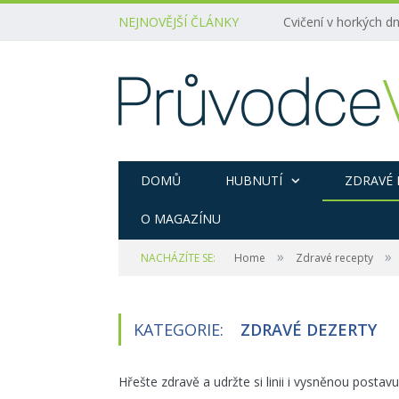
NEJNOVĚJŠÍ ČLÁNKY
Cvičení v horkých dn
DOMŮ
HUBNUTÍ
ZDRAVÉ 
O MAGAZÍNU
»
»
NACHÁZÍTE SE:
Home
Zdravé recepty
KATEGORIE:
ZDRAVÉ DEZERTY
Hřešte zdravě a udržte si linii i vysněnou posta