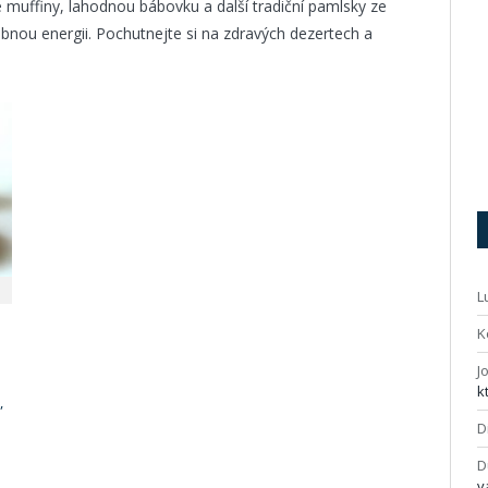
né muffiny, lahodnou bábovku a další tradiční pamlsky ze
ebnou energii. Pochutnejte si na zdravých dezertech a
L
K
J
k
,
D
D
v