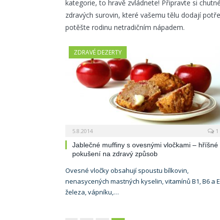
kategorie, to hravě zvládnete! Připravte si chut
zdravých surovin, které vašemu tělu dodají potř
potěšte rodinu netradičním nápadem.
ZDRAVÉ DEZERTY
5.8.2014
1
Jablečné muffiny s ovesnými vločkami – hříšné
pokušení na zdravý způsob
Ovesné vločky obsahují spoustu bílkovin,
nenasycených mastných kyselin, vitamínů B1, B6 a E
železa, vápníku,…