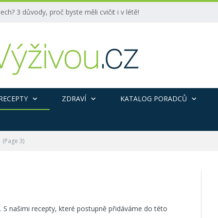
ech? 3 důvody, proč byste měli cvičit i v létě!
RECEPTY
ZDRAVÍ
KATALOG PORADCŮ
(Page 3)
vu. S našimi recepty, které postupně přidáváme do této