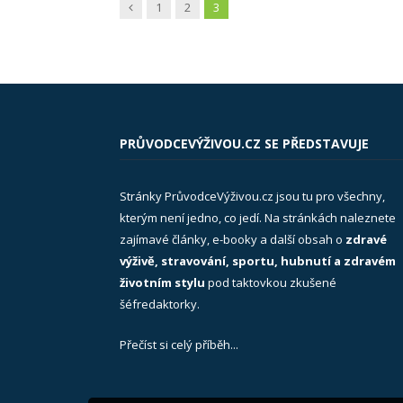
Previous
1
2
3
PRŮVODCEVÝŽIVOU.CZ SE PŘEDSTAVUJE
Stránky PrůvodceVýživou.cz jsou tu pro všechny,
kterým není jedno, co jedí. Na stránkách naleznete
zajímavé články, e-booky a další obsah o
zdravé
výživě, stravování, sportu, hubnutí a zdravém
životním stylu
pod taktovkou zkušené
šéfredaktorky.
Přečíst si celý příběh...