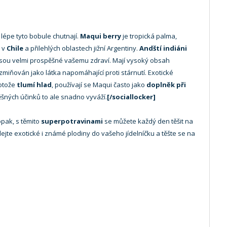
ě lépe tyto bobule chutnají.
Maqui berry
je tropická palma,
 v
Chile
a přilehlých oblastech jižní Argentiny.
Andští indiáni
qui jsou velmi prospěšné vašemu zdraví. Mají vysoký obsah
zmiňován jako látka napomáhající proti stárnutí. Exotické
rotože
tlumí hlad
, používají se Maqui často jako
doplněk při
pěšných účinků to ale snadno vyváží.
[/sociallocker]
pak, s těmito
superpotravinami
se můžete každý den těšit na
idejte exotické i známé plodiny do vašeho jídelníčku a těšte se na