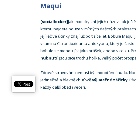
Maqui
[sociallocker]
Jak exoticky zní jejich název, tak ješt
kterou najdete pouze v mírných deštných pralesech
její léčivé účinky znají už po tisíce let. Bobule Ma
vitaminu C a antioxidantu antokyanu, který je často 
bobule se mohou jíst jako prášek, anebo v celku. P
hubnutí
. Jsou sice trochu hořké, velký počet pros
Zdravé stravování nemusí být monotónní nuda. Nao
jedinečné a hlavně chuťově
výjimečné zážitky
. Př
každý další oběd i večeři.