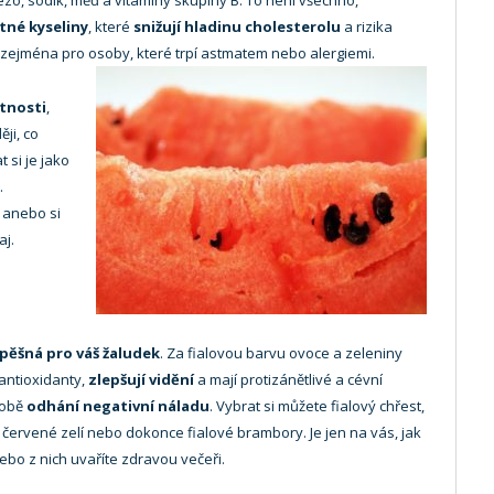
elezo, sodík, měď a vitaminy skupiny B. To není všechno,
tné kyseliny
, které
snižují hladinu cholesterolu
a rizika
á zejména pro
osoby, které trpí astmatem nebo alergiemi.
tnosti
,
ji, co
 si je jako
.
 anebo si
aj.
pěšná pro váš žaludek
. Za fialovou barvu ovoce a zeleniny
antioxidanty,
zlepšují vidění
a mají protizánětlivé a cévní
sobě
odhání negativní náladu
. Vybrat si můžete fialový chřest,
ky, červené zelí nebo dokonce fialové brambory. Je jen na vás, jak
nebo z nich uvaříte zdravou večeři.