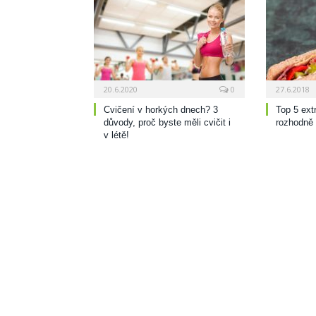
20.6.2020
0
27.6.2018
Cvičení v horkých dnech? 3
Top 5 ext
důvody, proč byste měli cvičit i
rozhodně
v létě!