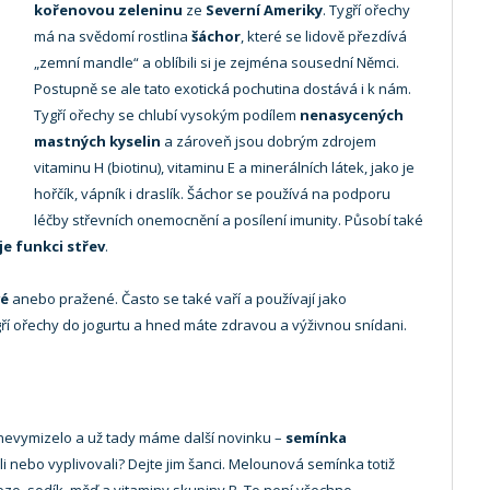
kořenovou zeleninu
ze
Severní Ameriky
. Tygří ořechy
má na svědomí rostlina
šáchor
, které se lidově přezdívá
„zemní mandle“ a oblíbili si je zejména sousední Němci.
Postupně se ale tato exotická pochutina dostává i k nám.
Tygří ořechy se chlubí vysokým podílem
nenasycených
mastných kyselin
a zároveň jsou dobrým zdrojem
vitaminu H (biotinu), vitaminu E a minerálních látek, jako je
hořčík, vápník i draslík. Šáchor se používá na podporu
léčby střevních onemocnění a posílení imunity. Působí také
je funkci střev
.
vé
anebo pražené. Často se také vaří a používají jako
tygří ořechy do jogurtu a hned máte zdravou a výživnou snídani.
 nevymizelo a už tady máme další novinku –
semínka
li nebo vyplivovali? Dejte jim šanci. Melounová semínka totiž