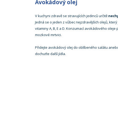
Avokádový olej
V kuchyni zdravě se stravujících jedinců určitě
nechy
Jedná se o jeden z vůbec nejzdravějších olejů, který
vitaminy A, B, E a D. Konzumací avokádového olej
mozkové
mrtvici.
Přidejte avokádový olej do oblíbeného salátu anebo
dochuťte další jídla.