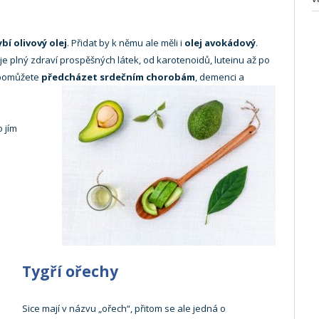
bí olivový olej
. Přidat by k němu ale měli i
olej avokádový
.
 je plný zdraví prospěšných látek, od karotenoidů, luteinu až po
e pomůžete
předcházet srdečním chorobám
, demenci a
 jím
Tygří ořechy
Sice mají v názvu „ořech“, přitom se ale jedná o