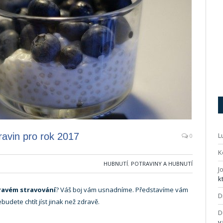
ravin pro rok 2017
L
0
K
HUBNUTÍ
,
POTRAVINY A HUBNUTÍ
J
k
ravém stravování
? Váš boj vám usnadníme. Představíme vám
D
ebudete chtít jíst jinak než zdravě.
D
v