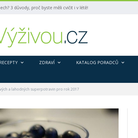
ech? 3 důvody, proč byste měli cvičit i v létě!
RECEPTY
ZDRAVÍ
KATALOG PORADCŮ
vých a lahodných superpotravin pro rok 2017