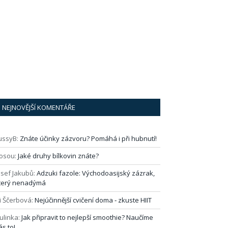
NEJNOVĚJŠÍ KOMENTÁŘE
ussyB
:
Znáte účinky zázvoru? Pomáhá i při hubnutí!
osou
:
Jaké druhy bílkovin znáte?
osef Jakubů
:
Adzuki fazole: Východoasijský zázrak,
terý nenadýmá
i Ščerbová
:
Nejúčinnější cvičení doma ‑ zkuste HIIT
ulinka
:
Jak připravit to nejlepší smoothie? Naučíme
ás to!