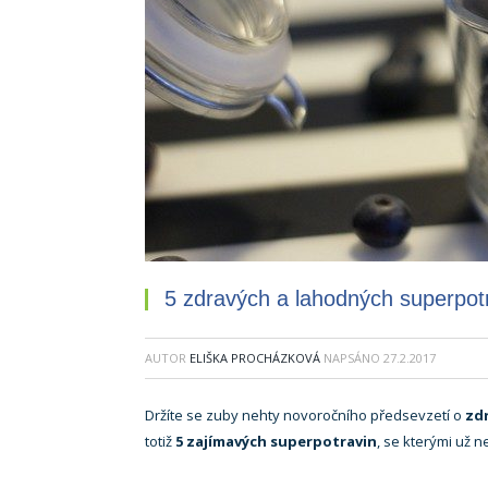
5 zdravých a lahodných superpot
AUTOR
ELIŠKA PROCHÁZKOVÁ
NAPSÁNO
27.2.2017
Držíte se zuby nehty novoročního předsevzetí o
zd
totiž
5 zajímavých superpotravin
, se kterými už n