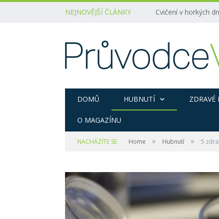
NEJNOVĚJŠÍ ČLÁNKY
Cvičení v horkých dn
DOMŮ
HUBNUTÍ
ZDRAVÉ 
O MAGAZÍNU
»
»
NACHÁZÍTE SE:
Home
Hubnutí
5 zdra