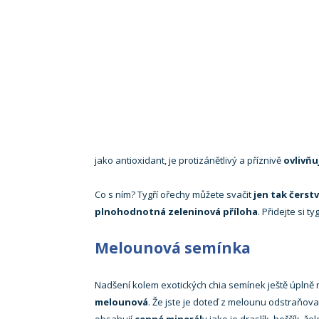
jako antioxidant, je protizánětlivý a příznivě
ovlivňu
Co s ním? Tygří ořechy můžete svačit
jen tak čerst
plnohodnotná zeleninová příloha
. Přidejte si 
Melounová semínka
Nadšení kolem exotických chia semínek ještě úplně
melounová
. Že jste je doteď z melounu odstraňova