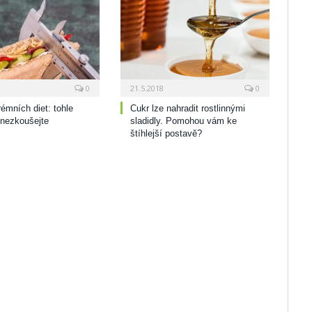
0
21.5.2018
0
rémních diet: tohle
Cukr lze nahradit rostlinnými
 nezkoušejte
sladidly. Pomohou vám ke
štíhlejší postavě?