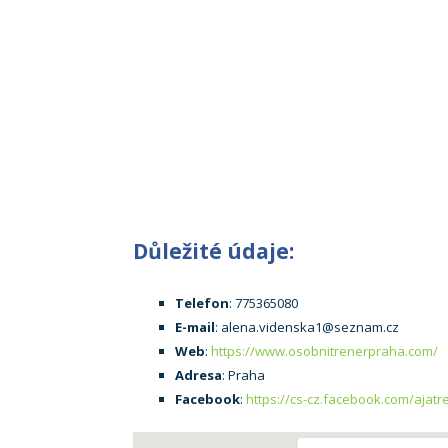
Důležité údaje:
Telefon
: 775365080
E-mail
: alena.videnska1@seznam.cz
Web
:
https://www.osobnitrenerpraha.com/
Adresa
: Praha
Facebook
:
https://cs-cz.facebook.com/ajatr