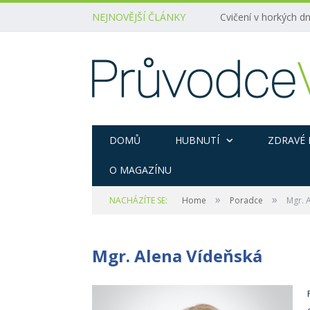
NEJNOVĚJŠÍ ČLÁNKY
Cvičení v horkých dn
DOMŮ
HUBNUTÍ
ZDRAVÉ 
O MAGAZÍNU
»
»
NACHÁZÍTE SE:
Home
Poradce
Mgr. 
Mgr. Alena Vídeňská