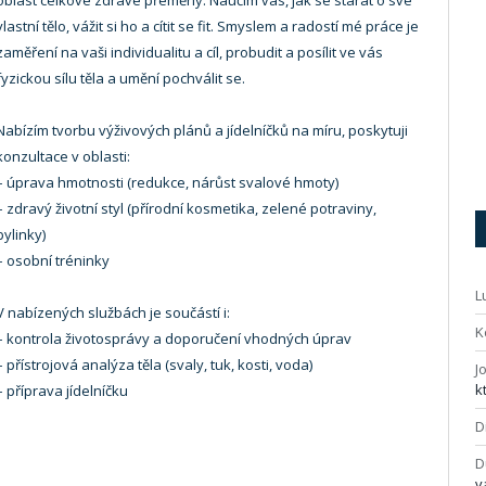
oblast celkové zdravé přeměny. Naučím vás, jak se starat o své
vlastní tělo, vážit si ho a cítit se fit. Smyslem a radostí mé práce je
zaměření na vaši individualitu a cíl, probudit a posílit ve vás
fyzickou sílu těla a umění pochválit se.
Nabízím tvorbu výživových plánů a jídelníčků na míru, poskytuji
konzultace v oblasti:
– úprava hmotnosti (redukce, nárůst svalové hmoty)
– zdravý životní styl (přírodní kosmetika, zelené potraviny,
bylinky)
– osobní tréninky
L
V nabízených službách je součástí i:
K
– kontrola životosprávy a doporučení vhodných úprav
– přístrojová analýza těla (svaly, tuk, kosti, voda)
J
k
– příprava jídelníčku
D
D
v