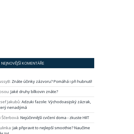
NEJNOVĚJŠÍ KOMENTÁŘE
ussyB
:
Znáte účinky zázvoru? Pomáhá i při hubnutí!
osou
:
Jaké druhy bílkovin znáte?
osef Jakubů
:
Adzuki fazole: Východoasijský zázrak,
terý nenadýmá
i Ščerbová
:
Nejúčinnější cvičení doma ‑ zkuste HIIT
ulinka
:
Jak připravit to nejlepší smoothie? Naučíme
ás to!