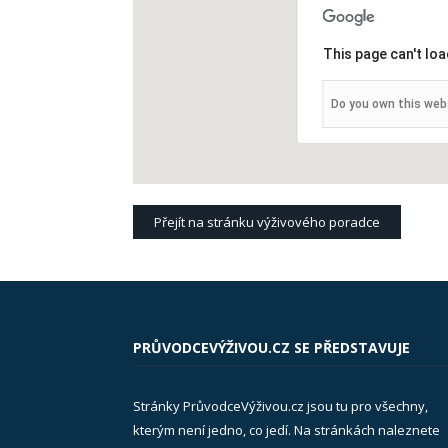
This page can't lo
Do you own this web
Přejít na stránku výživového poradce
PRŮVODCEVÝŽIVOU.CZ SE PŘEDSTAVUJE
Stránky PrůvodceVýživou.cz jsou tu pro všechny,
kterým není jedno, co jedí. Na stránkách naleznete