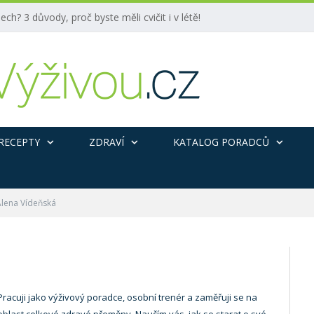
ech? 3 důvody, proč byste měli cvičit i v létě!
RECEPTY
ZDRAVÍ
KATALOG PORADCŮ
Alena Vídeňská
Pracuji jako výživový poradce, osobní trenér a zaměřuji se na